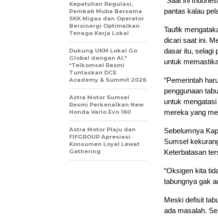
“Saat ini Indone
Kepatuhan Regulasi,
pantas kalau pel
Pemkab Muba Bersama
SKK Migas dan Operator
Bersinergi Optimalkan
Taufik mengatak
Tenaga Kerja Lokal
dicari saat ini. 
dasar itu, selagi
Dukung UKM Lokal Go
Global dengan AI,*
untuk memastika
*Telkomsel Resmi
Tuntaskan DCE
“Pemerintah haru
Academy & Summit 2026
penggunaan tabun
Astra Motor Sumsel
untuk mengatasi 
Resmi Perkenalkan New
mereka yang menj
Honda Vario Evo 160
Astra Motor Plaju dan
Sebelumnya Kapol
FIFGROUP Apresiasi
Sumsel kekuranga
Konsumen Loyal Lewat
Gathering
Keterbatasan ter
“Oksigen kita ti
tabungnya gak ad
Meski defisit ta
ada masalah. Sel