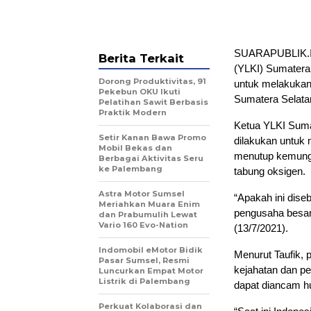
SUARAPUBLIK.I
Berita Terkait
(YLKI) Sumatera
Dorong Produktivitas, 91
untuk melakukan 
Pekebun OKU Ikuti
Sumatera Selata
Pelatihan Sawit Berbasis
Praktik Modern
Ketua YLKI Sumat
Setir Kanan Bawa Promo
dilakukan untuk 
Mobil Bekas dan
menutup kemungk
Berbagai Aktivitas Seru
ke Palembang
tabung oksigen.
Astra Motor Sumsel
“Apakah ini dise
Meriahkan Muara Enim
pengusaha besar.
dan Prabumulih Lewat
Vario 160 Evo-Nation
(13/7/2021).
Indomobil eMotor Bidik
Menurut Taufik, 
Pasar Sumsel, Resmi
kejahatan dan pe
Luncurkan Empat Motor
Listrik di Palembang
dapat diancam hu
Perkuat Kolaborasi dan