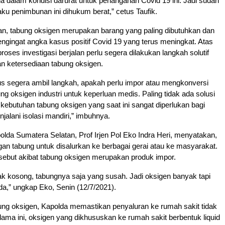
sia dalam kondisi darurat untuk penanganan Covid 19 ini. Jadi sudah
aku penimbunan ini dihukum berat,” cetus Taufik.
an, tabung oksigen merupakan barang yang paling dibutuhkan dan
Mengingat angka kasus positif Covid 19 yang terus meningkat. Atas
 proses investigasi berjalan perlu segera dilakukan langkah solutif
n ketersediaan tabung oksigen.
s segera ambil langkah, apakah perlu impor atau mengkonversi
g oksigen industri untuk keperluan medis. Paling tidak ada solusi
kebutuhan tabung oksigen yang saat ini sangat diperlukan bagi
alani isolasi mandiri,” imbuhnya.
da Sumatera Selatan, Prof Irjen Pol Eko Indra Heri, menyatakan,
n tabung untuk disalurkan ke berbagai gerai atau ke masyarakat.
sebut akibat tabung oksigen merupakan produk impor.
dak kosong, tabungnya saja yang susah. Jadi oksigen banyak tapi
a,” ungkap Eko, Senin (12/7/2021).
bung oksigen, Kapolda memastikan penyaluran ke rumah sakit tidak
ama ini, oksigen yang dikhususkan ke rumah sakit berbentuk liquid