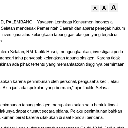
A
A
A
D, PALEMBANG – Yayasan Lembaga Konsumen Indonesia
 Selatan mendesak Pemerintah Daerah dan aparat penegak hukum
investigasi atas kelangkaan tabung gas oksigen yang terjadi di
n.
era Selatan, RM Taufik Husni, mengungkapkan, investigasi perlu
mencari tahu penyebab kelangkaan tabung oksigen. Karena tidak
inan ada pihak tertentu yang memanfaatkan tingginya permintaan
babkan karena penimbunan oleh personal, pengusaha kecil, atau
 Bisa jadi ada spekulan yang bermain,” ujar Taufik, Selasa
penimbunan tabung oksigen merupakan salah satu bentuk tindak
lakunya dapat dituntut secara pidana. Pelaku penimbunan bahkan
kuman berat karena dilakukan di saat kondisi bencana.