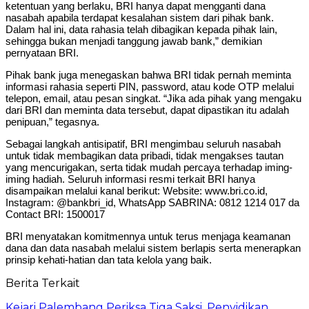
ketentuan yang berlaku, BRI hanya dapat mengganti dana
nasabah apabila terdapat kesalahan sistem dari pihak bank.
Dalam hal ini, data rahasia telah dibagikan kepada pihak lain,
sehingga bukan menjadi tanggung jawab bank,” demikian
pernyataan BRI.
Pihak bank juga menegaskan bahwa BRI tidak pernah meminta
informasi rahasia seperti PIN, password, atau kode OTP melalui
telepon, email, atau pesan singkat. “Jika ada pihak yang mengaku
dari BRI dan meminta data tersebut, dapat dipastikan itu adalah
penipuan,” tegasnya.
Sebagai langkah antisipatif, BRI mengimbau seluruh nasabah
untuk tidak membagikan data pribadi, tidak mengakses tautan
yang mencurigakan, serta tidak mudah percaya terhadap iming-
iming hadiah. Seluruh informasi resmi terkait BRI hanya
disampaikan melalui kanal berikut: Website: www.bri.co.id,
Instagram: @bankbri_id, WhatsApp SABRINA: 0812 1214 017 da
Contact BRI: 1500017
BRI menyatakan komitmennya untuk terus menjaga keamanan
dana dan data nasabah melalui sistem berlapis serta menerapkan
prinsip kehati-hatian dan tata kelola yang baik.
Berita Terkait
Kejari Palembang Periksa Tiga Saksi, Penyidikan