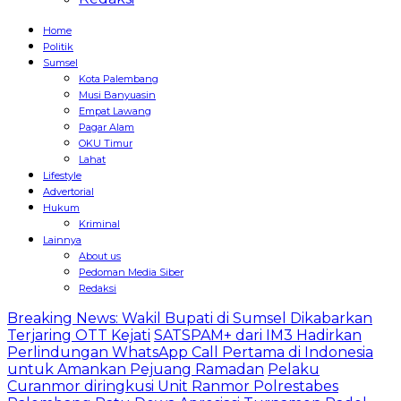
Home
Politik
Sumsel
Kota Palembang
Musi Banyuasin
Empat Lawang
Pagar Alam
OKU Timur
Lahat
Lifestyle
Advertorial
Hukum
Kriminal
Lainnya
About us
Pedoman Media Siber
Redaksi
Breaking News: Wakil Bupati di Sumsel Dikabarkan
Terjaring OTT Kejati
SATSPAM+ dari IM3 Hadirkan
Perlindungan WhatsApp Call Pertama di Indonesia
untuk Amankan Pejuang Ramadan
Pelaku
Curanmor diringkusi Unit Ranmor Polrestabes