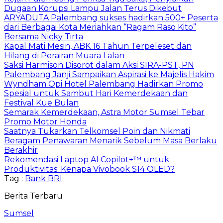
Dugaan Korupsi Lampu Jalan Terus Dikebut
ARYADUTA Palembang sukses hadirkan 500+ Peserta
dari Berbagai Kota Meriahkan “Ragam Raso Kito”
Bersama Nicky Tirta
Kapal Mati Mesin, ABK 16 Tahun Terpeleset dan
Hilang di Perairan Muara Lalan
Saksi Harmison Disorot dalam Aksi SIRA-PST, PN
Palembang Janji Sampaikan Aspirasi ke Majelis Hakim
Wyndham Opi Hotel Palembang Hadirkan Promo
Spesial untuk Sambut Hari Kemerdekaan dan
Festival Kue Bulan
Semarak Kemerdekaan, Astra Motor Sumsel Tebar
Promo Motor Honda
Saatnya Tukarkan Telkomsel Poin dan Nikmati
Beragam Penawaran Menarik Sebelum Masa Berlaku
Berakhir
Rekomendasi Laptop AI Copilot+™ untuk
Produktivitas: Kenapa Vivobook S14 OLED?
Tag :
Bank BRI
Berita Terbaru
Sumsel