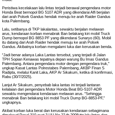
Peristiwa kecelakaan lalu lintas terjadi berawal pengendara motor
Honda Beat bernopol BG 5107 ADR yang dikendarai Alfi berjalan
dari arah Polsek Gandus hendak menuju ke arah Raider Gandus
kota Palembang.
Lalu, setibanya di TKP lakalantas, sewaktu berjalan melawan
arus, kendaraan korban menabrak Ban belakang kiri mobil Truck
Dump bernopol BG 8853 PF yang dikendarai Sunaryo (60). Mobil
itu datang dari Arah Raider hendak menuju ke arah Polsek
Gandus. Akibatnya korban mengalami luka dan kerusakan benda.
“Jadi benar adanya Laka Lantas tersebut, yang terjadi di Jalan
TPH Sopian Kenawas tepatnya depan warung Bu Imas Gandus
Palembang. Antara pengendara motor dengan pengendara truk,”
ungkap Kasat Lantas Polrestabes Palembang, AKBP Finan S
Radipta, melalui Kanit Laka, AKP Ar Sikakum, ketika di konfirmasi,
Rabu (30/7/2025).
Lanjut Ar Sikakum, penyebab laka lantas ini terjadi lantaran
kelalaian dari pengendara Motor Honda Beat BG-5107-ADR
sewaktu mengendarai kendaraan melawan arus. “Sehingga
menabrak Ban belakang kiri mobil Truck Dump BG-8853-PF,”
ungkapnya.
Akibat korban luka berat dan kerusakan kendaraan sebagimana
dimaksud Pasal 310 ayat 3 UU No.22 th.2009 ttg lalu lintas dan