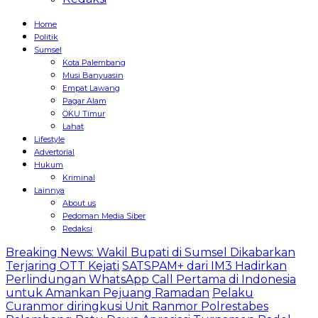
Home
Politik
Sumsel
Kota Palembang
Musi Banyuasin
Empat Lawang
Pagar Alam
OKU Timur
Lahat
Lifestyle
Advertorial
Hukum
Kriminal
Lainnya
About us
Pedoman Media Siber
Redaksi
Breaking News: Wakil Bupati di Sumsel Dikabarkan
Terjaring OTT Kejati
SATSPAM+ dari IM3 Hadirkan
Perlindungan WhatsApp Call Pertama di Indonesia
untuk Amankan Pejuang Ramadan
Pelaku
Curanmor diringkusi Unit Ranmor Polrestabes