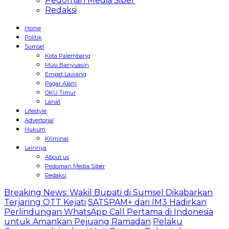
Pedoman Media Siber
Redaksi
Home
Politik
Sumsel
Kota Palembang
Musi Banyuasin
Empat Lawang
Pagar Alam
OKU Timur
Lahat
Lifestyle
Advertorial
Hukum
Kriminal
Lainnya
About us
Pedoman Media Siber
Redaksi
Breaking News: Wakil Bupati di Sumsel Dikabarkan
Terjaring OTT Kejati
SATSPAM+ dari IM3 Hadirkan
Perlindungan WhatsApp Call Pertama di Indonesia
untuk Amankan Pejuang Ramadan
Pelaku