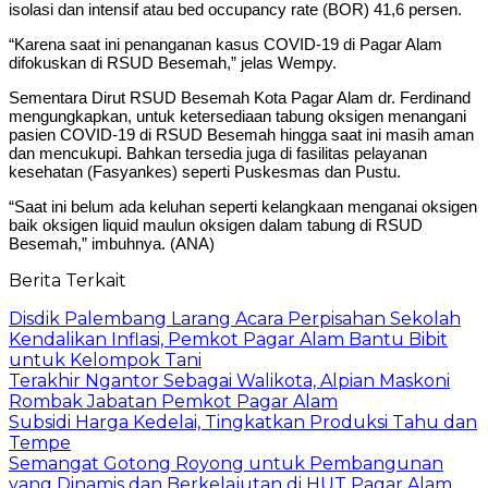
isolasi dan intensif atau bed occupancy rate (BOR) 41,6 persen.
“Karena saat ini penanganan kasus COVID-19 di Pagar Alam
difokuskan di RSUD Besemah,” jelas Wempy.
Sementara Dirut RSUD Besemah Kota Pagar Alam dr. Ferdinand
mengungkapkan, untuk ketersediaan tabung oksigen menangani
pasien COVID-19 di RSUD Besemah hingga saat ini masih aman
dan mencukupi. Bahkan tersedia juga di fasilitas pelayanan
kesehatan (Fasyankes) seperti Puskesmas dan Pustu.
“Saat ini belum ada keluhan seperti kelangkaan menganai oksigen
baik oksigen liquid maulun oksigen dalam tabung di RSUD
Besemah,” imbuhnya. (ANA)
Berita Terkait
Disdik Palembang Larang Acara Perpisahan Sekolah
Kendalikan Inflasi, Pemkot Pagar Alam Bantu Bibit
untuk Kelompok Tani
Terakhir Ngantor Sebagai Walikota, Alpian Maskoni
Rombak Jabatan Pemkot Pagar Alam
Subsidi Harga Kedelai, Tingkatkan Produksi Tahu dan
Tempe
Semangat Gotong Royong untuk Pembangunan
yang Dinamis dan Berkelajutan di HUT Pagar Alam