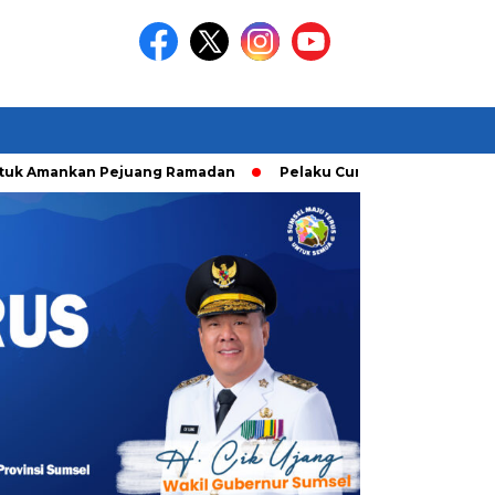
mankan Pejuang Ramadan
Pelaku Curanmor diringkusi Unit R