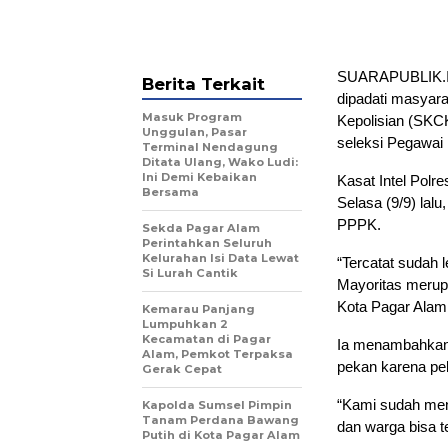
SUARAPUBLIK.ID
Berita Terkait
dipadati masyar
Masuk Program
Kepolisian (SKCK
Unggulan, Pasar
seleksi Pegawai
Terminal Nendagung
Ditata Ulang, Wako Ludi:
Ini Demi Kebaikan
Kasat Intel Polre
Bersama
Selasa (9/9) lal
PPPK.
Sekda Pagar Alam
Perintahkan Seluruh
Kelurahan Isi Data Lewat
“Tercatat sudah
Si Lurah Cantik
Mayoritas merupa
Kota Pagar Alam
Kemarau Panjang
Lumpuhkan 2
Kecamatan di Pagar
Ia menambahkan, 
Alam, Pemkot Terpaksa
pekan karena pe
Gerak Cepat
“Kami sudah men
Kapolda Sumsel Pimpin
Tanam Perdana Bawang
dan warga bisa t
Putih di Kota Pagar Alam