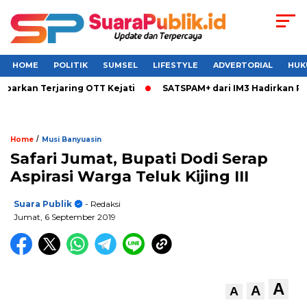
HOME
POLITIK
SUMSEL
LIFESTYLE
ADVERTORIAL
HUK
kan Terjaring OTT Kejati
SATSPAM+ dari IM3 Hadirkan Perli
/
Home
Musi Banyuasin
Safari Jumat, Bupati Dodi Serap
Aspirasi Warga Teluk Kijing III
Suara Publik
- Redaksi
Jumat, 6 September 2019
A
A
A