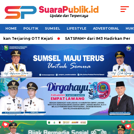
HOME
POLITIK
SUMSEL
LIFESTYLE
ADVERTORIAL
HUK
n Terjaring OTT Kejati
SATSPAM+ dari IM3 Hadirkan Perlind