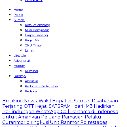
Home
Politik
Sumsel
Kota Palembang
Musi Banyuasin
Empat Lawang
Pagar Alam
OKU Timur
Lahat
Lifestyle
Advertorial
Hukum
Kriminal
Lainnya
About us
Pedoman Media Siber
Redaksi
Breaking News: Wakil Bupati di Sumsel Dikabarkan
Terjaring OTT Kejati
SATSPAM+ dari IM3 Hadirkan
Perlindungan WhatsApp Call Pertama di Indonesia
untuk Amankan Pejuang Ramadan
Pelaku
Curanmor diringkusi Unit Ranmor Polrestabes