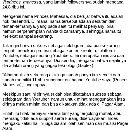
@
princes_mahessa
, yang jumlah followersnya sudah mencapai
24,8 ribu ini.
Mengenai nama Princes Mahessa, dia berujar bahwa itu adalah
hoki tersendiri. Di mana, nama tersebut adalah sebutan dari
teman-temannya, yang pada saat itu melihat penyanyi pria,
namun berpenampilan wanita di zamannya, sehingga nama itu
melekat sampai sekarang.
Tak ingin hanya sukses sebagai selebgram, dia pun sekarang
tengah menekuni profesi sebagai konten kreator di platform
Youtube, sebagai seorang Youtubers. Ini merupakan inisiasi dari
teman-teman terdekatnya. Dia sendiri, mengaku bahwa sejatinya
dia adalah orang yang gagap teknologi (Gaptek).
“Alhamdulillah sekarang aku juga sudah punya tim sendiri dan
sudah memiliki 11 ribu subcriber di channel Youtube saya (Princes
Mahessa),” ungkapnya.
Meskipun saat ini dirinya sudah bisa dikatakan sukses sebagai
selebgram dan Youtuber, namun untuk minat menggunakan jasa
dirinya malah minim dan bisa dikatakan tidak ada di Pagar Alam.
Entah itu tidak terbayar karena tarif yang tergolong mahal, atau
memang tidak ada support serta kurang diberdayakan. Inces
mengaku kalau hal ini juga dialami oleh seniman dan musisi Pagar
Alam.