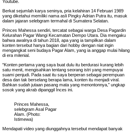
Youtube.
Berkat sejumlah karya seninya, pria kelahiran 14 Februari 1989
yang diketahui memiliki nama asli Pingky Adrian Putra itu, masuk
dalam jajaran selebgram termahal di Sumatera Selatan.
Princes Mahessa sendiri, tercatat sebagai warga Desa Pagardin
Kelurahan Pagar Wangi Kecamatan Dempo Utara. Dia mengaku
bahwa awalnya di tahun 2018, apa yang ia tampilkan dalam
konten tersebut hanya bagian dari hobby dengan niat ingin
mengangkat seni budaya Pagar Alam, yang ia anggap mulai hilang
di era milenial.
“Konten pertama yang saya buat dulu itu berdurasi kurang lebih
satu menit, mengisahkan tentang seorang istri yang mempuyai
suami penjudi. Pada saat itu saya berperan sebagai perempuan
desa dan tak berselang berapa lama, konten itu menjadi viral.
Bahkan sudah jutaan pasang mata yang menontonnya,” ungkap
sosok yang akrab dipanggil Inces ini.
Princes Mahessa,
selebgram Asal Pagar
Alam. (Photo:
Istimewa)
Mendapati video yang diunggahnya tersebut mendapat banyak