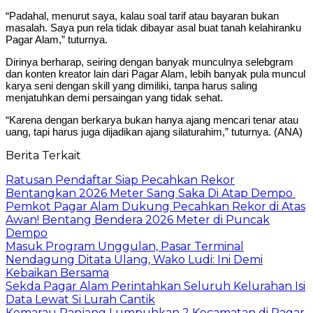
“Padahal, menurut saya, kalau soal tarif atau bayaran bukan
masalah. Saya pun rela tidak dibayar asal buat tanah kelahiranku
Pagar Alam,” tuturnya.
Dirinya berharap, seiring dengan banyak munculnya selebgram
dan konten kreator lain dari Pagar Alam, lebih banyak pula muncul
karya seni dengan skill yang dimiliki, tanpa harus saling
menjatuhkan demi persaingan yang tidak sehat.
“Karena dengan berkarya bukan hanya ajang mencari tenar atau
uang, tapi harus juga dijadikan ajang silaturahim,” tuturnya. (ANA)
Berita Terkait
Ratusan Pendaftar Siap Pecahkan Rekor
Bentangkan 2026 Meter Sang Saka Di Atap Dempo
Pemkot Pagar Alam Dukung Pecahkan Rekor di Atas
Awan! Bentang Bendera 2026 Meter di Puncak
Dempo
Masuk Program Unggulan, Pasar Terminal
Nendagung Ditata Ulang, Wako Ludi: Ini Demi
Kebaikan Bersama
Sekda Pagar Alam Perintahkan Seluruh Kelurahan Isi
Data Lewat Si Lurah Cantik
Kemarau Panjang Lumpuhkan 2 Kecamatan di Pagar