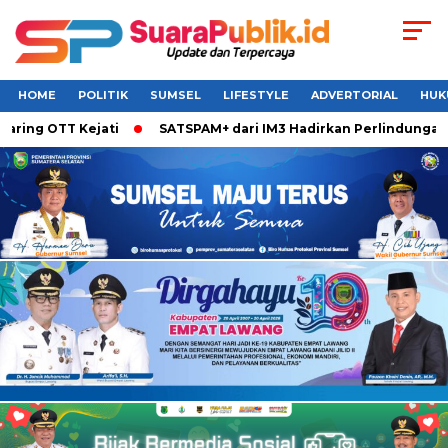
HOME
POLITIK
SUMSEL
LIFESTYLE
ADVERTORIAL
HUK
 OTT Kejati
SATSPAM+ dari IM3 Hadirkan Perlindungan What