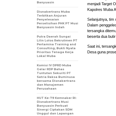
Banyuasin
menjadi Target O
Kapolres Muba A
Disnakertrans Muba
Terbitkan Anjuran
Selanjutnya, ti
Penyelesaian
Perselisihan PHK PT Musi
Dalam penggeleda
Banyuasin Indah
tersangka ditemu
beserta dua butir
Putra Daerah Sungai
Lilin Lolos Rekrutmen PT
Pertamina Training and
Saat ini, tersan
Consulting, Bukti Nyata
Desa guna proses
Prioritas Tenaga Kerja
Lokal Muba
Komisi IV DPRD Muba
Gelar RDP Bahas
Tuntutan Sekuriti PT
Satria Raksa Buminusa
bersama Disnakertrans
dan Manajemen
Perusahaan
HUT Ke-79 Kemnaker RI:
Disnakertrans Musi
Banyuasin Perkuat
Sinergi Ciptakan SDM
Unggul dan Lapangan