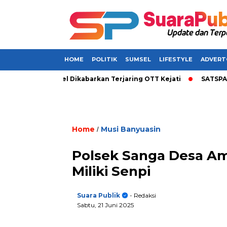
HOME
POLITIK
SUMSEL
LIFESTYLE
ADVERT
Bupati di Sumsel Dikabarkan Terjaring OTT Kejati
SATSPAM+ 
Home
Musi Banyuasin
/
Polsek Sanga Desa A
Miliki Senpi
Suara Publik
- Redaksi
Sabtu, 21 Juni 2025