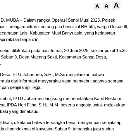
A
A
A
, MUBA – Dalam rangka Operasi Senpi Musi 2025, Polsek
sil mengamankan seorang pria berinisial RH 50), warga Dusun III,
Kecamatan Lais, Kabupaten Musi Banyuasin, yang kedapatan
pi rakitan tanpa izin.
ebut dilakukan pada hari Jumat, 20 Juni 2025, sekitar pukul 15.35
 Suban 9, Desa Macang Sakti, Kecamatan Sanga Desa,
.
Desa IPTU Joharmen, S.H., M.Si. menjelaskan bahwa
mula dari informasi masyarakat yang menyebut adanya seorang
pan senjata api ilegal.
tersebut, IPTU Joharmen langsung memerintahkan Kanit Reskrim
sa IPDA Heri Fitha, S.H., M.M. beserta anggota untuk melakukan
lokasi yang dimaksud.
elidikan, diketahui bahwa tersangka benar menyimpan senjata api
da di pondoknya di kawasan Suban 9, tersangka juga sudah