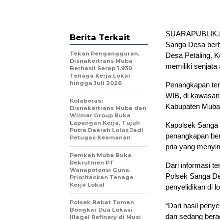
SUARAPUBLIK.ID
Berita Terkait
Sanga Desa berha
Tekan Pengangguran,
Desa Petaling, 
Disnakertrans Muba
memiliki senjata a
Berhasil Serap 1.930
Tenaga Kerja Lokal
hingga Juli 2026
Penangkapan ters
WIB, di kawasan
Kolaborasi
Kabupaten Muba
Disnakertrans Muba dan
Wilmar Group Buka
Lapangan Kerja, Tujuh
Kapolsek Sanga 
Putra Daerah Lolos Jadi
penangkapan ber
Petugas Keamanan
pria yang menyim
Pemkab Muba Buka
Rekrutmen PT
Dari informasi 
Wanapotensi Guna,
Polsek Sanga De
Prioritaskan Tenaga
Kerja Lokal
penyelidikan di 
Polsek Babat Toman
“Dari hasil peny
Bongkar Dua Lokasi
dan sedang bera
Illegal Refinery di Musi