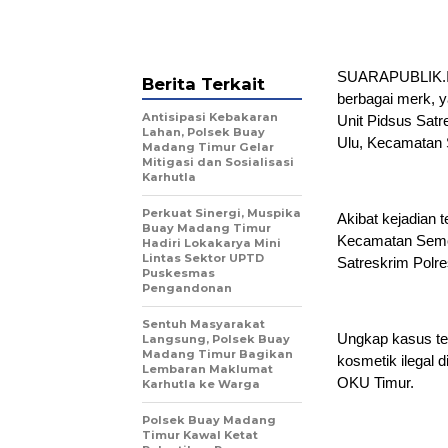
SUARAPUBLIK.ID
Berita Terkait
berbagai merk, y
Antisipasi Kebakaran
Unit Pidsus Satr
Lahan, Polsek Buay
Ulu, Kecamatan 
Madang Timur Gelar
Mitigasi dan Sosialisasi
Karhutla
Perkuat Sinergi, Muspika
Akibat kejadian 
Buay Madang Timur
Kecamatan Semen
Hadiri Lokakarya Mini
Lintas Sektor UPTD
Satreskrim Polr
Puskesmas
Pengandonan
Sentuh Masyarakat
Ungkap kasus te
Langsung, Polsek Buay
Madang Timur Bagikan
kosmetik ilegal 
Lembaran Maklumat
OKU Timur.
Karhutla ke Warga
Polsek Buay Madang
Timur Kawal Ketat