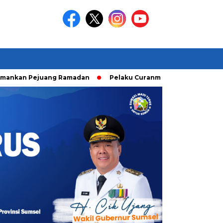
 Pejuang Ramadan
Pelaku Curanmor diringkusi Unit Ranmor 