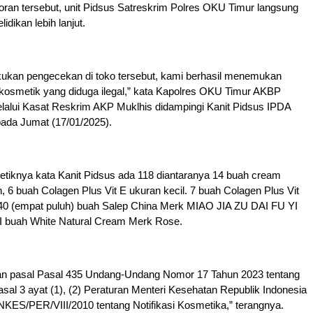
poran tersebut, unit Pidsus Satreskrim Polres OKU Timur langsung
dikan lebih lanjut.
akukan pengecekan di toko tersebut, kami berhasil menemukan
kosmetik yang diduga ilegal,” kata Kapolres OKU Timur AKBP
lalui Kasat Reskrim AKP Muklhis didampingi Kanit Pidsus IPDA
pada Jumat (17/01/2025).
etiknya kata Kanit Pidsus ada 118 diantaranya 14 buah cream
h, 6 buah Colagen Plus Vit E ukuran kecil. 7 buah Colagen Plus Vit
 40 (empat puluh) buah Salep China Merk MIAO JIA ZU DAI FU YI
 buah White Natural Cream Merk Rose.
an pasal Pasal 435 Undang-Undang Nomor 17 Tahun 2023 tentang
sal 3 ayat (1), (2) Peraturan Menteri Kesehatan Republik Indonesia
ES/PER/VIII/2010 tentang Notifikasi Kosmetika,” terangnya.