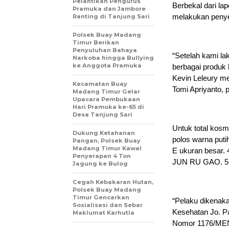
Pelantikan Pengurus
Berbekal dari la
Pramuka dan Jambore
melakukan penyeli
Ranting di Tanjung Sari
Polsek Buay Madang
Timur Berikan
Penyuluhan Bahaya
“Setelah kami l
Narkoba hingga Bullying
ke Anggota Pramuka
berbagai produk 
Kevin Leleury me
Kecamatan Buay
Tomi Apriyanto, 
Madang Timur Gelar
Upacara Pembukaan
Hari Pramuka ke-65 di
Desa Tanjung Sari
Untuk total kosm
Dukung Ketahanan
polos warna puti
Pangan, Polsek Buay
Madang Timur Kawal
E ukuran besar.
Penyerapan 4 Ton
JUN RU GAO. 5I
Jagung ke Bulog
Cegah Kebakaran Hutan,
Polsek Buay Madang
Timur Gencarkan
“Pelaku dikenak
Sosialisasi dan Sebar
Kesehatan Jo. Pa
Maklumat Karhutla
Nomor 1176/MENK