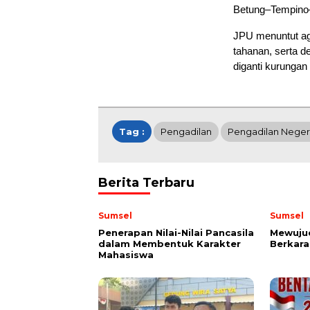
Betung–Tempino
JPU menuntut aga
tahanan, serta d
diganti kurungan
Tag :
Pengadilan
Pengadilan Neger
Berita Terbaru
Sumsel
Sumsel
Penerapan Nilai-Nilai Pancasila
Mewuju
dalam Membentuk Karakter
Berkara
Mahasiswa