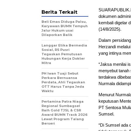
SUARAPUBLIK.ID
Berita Terkait
dokumen adminis
Beli Emas Diduga Palsu,
kembali digelar 
Karyawan BUMN Tempuh
(14/8/2025).
Jalur Hukum usai
Dilaporkan Balik
Dalam persidanga
Langgar Etika Bermedia
Herzandi melalu
Sosial, RS Pusri
yang intinya me
Tegaskan Pemutusan
Hubungan Kerja Dokter
Mitra
“Jaksa menilai i
menyebut tanah 
PH Iwan Tuaji Sebut
terdakwa dibebas
Perkara Bernuansa
Perdata, Ahli Tegaskan
Nurmala didampin
OTT Harus Tanpa Jeda
Waktu
Menurut Nurmala
keputusan Mente
Pertamina Patra Niaga
Regional Sumbagsel
PT Sentosa Muli
Raih Gold TJSL & CSR
Sumsel.
Award BUMN Track 2026
Lewat Program Talang
Berseri
“Di Sumsel ada 