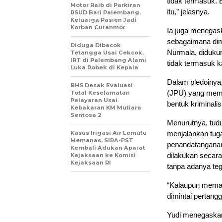
tidak termasuk.
Motor Raib di Parkiran
itu,” jelasnya.
RSUD Bari Palembang,
Keluarga Pasien Jadi
Korban Curanmor
Ia juga menegask
sebagaimana dim
Diduga Dibacok
Nurmala, didukun
Tetangga Usai Cekcok,
IRT di Palembang Alami
tidak termasuk ka
Luka Robek di Kepala
Dalam pledoinya
BHS Desak Evaluasi
(JPU) yang memin
Total Keselamatan
Pelayaran Usai
bentuk kriminalis
Kebakaran KM Mutiara
Sentosa 2
Menurutnya, tudu
Kasus Irigasi Air Lemutu
menjalankan tuga
Memanas, SIRA-PST
penandatanganan
Kembali Adukan Aparat
dilakukan secara
Kejaksaan ke Komisi
Kejaksaan RI
tanpa adanya teg
“Kalaupun meman
dimintai pertang
Yudi menegaskan