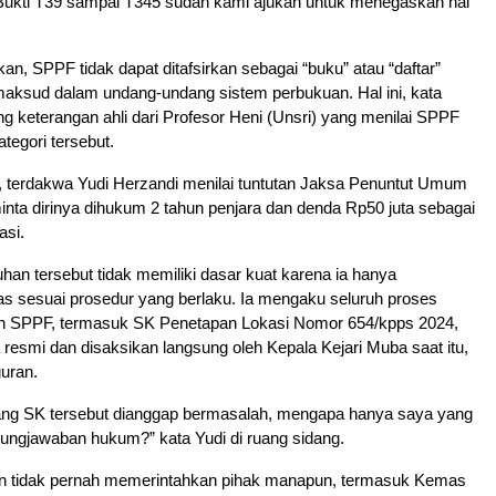
 Bukti T39 sampai T345 sudah kami ajukan untuk menegaskan hal
an, SPPF tidak dapat ditafsirkan sebagai “buku” atau “daftar”
aksud dalam undang-undang sistem perbukuan. Hal ini, kata
g keterangan ahli dari Profesor Heni (Unsri) yang menilai SPPF
tegori tersebut.
, terdakwa Yudi Herzandi menilai tuntutan Jaksa Penuntut Umum
ta dirinya dihukum 2 tahun penjara dan denda Rp50 juta sebagai
asi.
han tersebut tidak memiliki dasar kuat karena ia hanya
s sesuai prosedur yang berlaku. Ia mengaku seluruh proses
 SPPF, termasuk SK Penetapan Lokasi Nomor 654/kpps 2024,
 resmi dan disaksikan langsung oleh Kepala Kejari Muba saat itu,
uran.
g SK tersebut dianggap bermasalah, mengapa hanya saya yang
gungjawaban hukum?” kata Yudi di ruang sidang.
 tidak pernah memerintahkan pihak manapun, termasuk Kemas