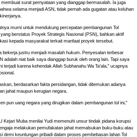
k membuat surat pernyataan yang dianggap bermasalah. Ia juga
hwa selama menjadi ASN, tidak pernah ada gugatan atau keluhan
kinerjanya.
iatnya murni untuk mendukung percepatan pembangunan Tol
ang berstatus Proyek Strategis Nasional (PSN), bahkan aktif
asi kepada masyarakat terkait manfaat proyek tersebut.
aya bekerja justru menjadi masalah hukum. Penyesalan terbesar
 adalah niat baik saya dianggap buruk oleh orang lain. Tapi saya
i terjadi karena kehendak Allah Subhanahu Wa Ta’ala,” ucapnya
sional.
askan, berdasarkan fakta persidangan, tidak ditemukan adanya
an jahat maupun kerugian negara.
sen pun uang negara yang dirugikan dalam pembangunan tol ini,”
 Kejari Muba menilai Yudi memenuhi unsur tindak pidana korupsi
engaja melakukan pemufakatan jahat memalsukan buku-buku atau
asi demi keuntungan pribadi dalam proses pembebasan lahan Tol