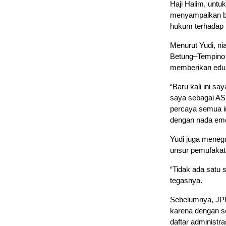
Haji Halim, untu
menyampaikan ba
hukum terhadap 
Menurut Yudi, n
Betung–Tempino y
memberikan eduk
“Baru kali ini s
saya sebagai ASN
percaya semua in
dengan nada emo
Yudi juga meneg
unsur pemufakat
“Tidak ada satu 
tegasnya.
Sebelumnya, JPU
karena dengan s
daftar administr