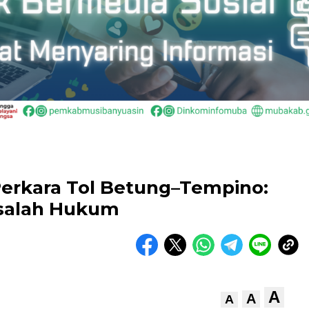
Perkara Tol Betung–Tempino:
asalah Hukum
A
A
A