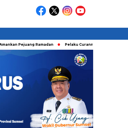
n Pejuang Ramadan
Pelaku Curanmor diringkusi Unit Ranmor