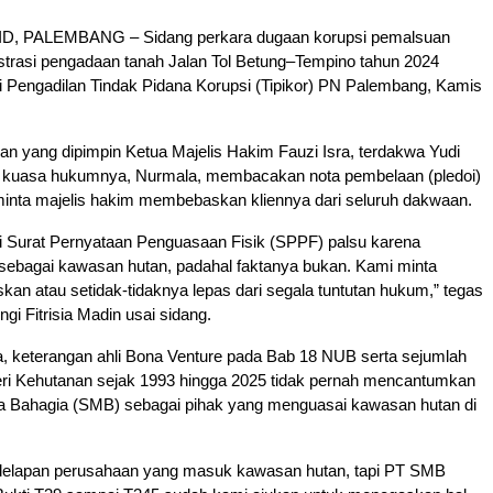
, PALEMBANG – Sidang perkara dugaan korupsi pemalsuan
trasi pengadaan tanah Jalan Tol Betung–Tempino tahun 2024
di Pengadilan Tindak Pidana Korupsi (Tipikor) PN Palembang, Kamis
n yang dipimpin Ketua Majelis Hakim Fauzi Isra, terdakwa Yudi
i kuasa hukumnya, Nurmala, membacakan nota pembelaan (pledoi)
minta majelis hakim membebaskan kliennya dari seluruh dakwaan.
si Surat Pernyataan Penguasaan Fisik (SPPF) palsu karena
sebagai kawasan hutan, padahal faktanya bukan. Kami minta
kan atau setidak-tidaknya lepas dari segala tuntutan hukum,” tegas
gi Fitrisia Madin usai sidang.
, keterangan ahli Bona Venture pada Bab 18 NUB serta sejumlah
ri Kehutanan sejak 1993 hingga 2025 tidak pernah mencantumkan
a Bahagia (SMB) sebagai pihak yang menguasai kawasan hutan di
delapan perusahaan yang masuk kawasan hutan, tapi PT SMB