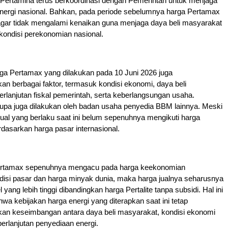
Pertamina terus berkoordinasi dengan Pemerintah untuk menjaga
 energi nasional. Bahkan, pada periode sebelumnya harga Pertamax
agar tidak mengalami kenaikan guna menjaga daya beli masyarakat
ondisi perekonomian nasional.
ga Pertamax yang dilakukan pada 10 Juni 2026 juga
 berbagai faktor, termasuk kondisi ekonomi, daya beli
rlanjutan fiskal pemerintah, serta keberlangsungan usaha.
upa juga dilakukan oleh badan usaha penyedia BBM lainnya. Meski
jual yang berlaku saat ini belum sepenuhnya mengikuti harga
asarkan harga pasar internasional.
Pertamax sepenuhnya mengacu pada harga keekonomian
disi pasar dan harga minyak dunia, maka harga jualnya seharusnya
 yang lebih tinggi dibandingkan harga Pertalite tanpa subsidi. Hal ini
a kebijakan harga energi yang diterapkan saat ini tetap
n keseimbangan antara daya beli masyarakat, kondisi ekonomi
berlanjutan penyediaan energi.