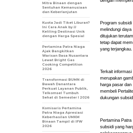
dengan memperti
Mitra Binaan dengan
Sentuhan Kemanusiaan
dan Keberlanjutan
Program subsidi 
Kuota Jadi Tiket Liburan?
Ini Cara Anak by.U
melindungi daya 
Keliling Destinasi Unik
ditujukan terut
dengan Harga Spesial
tetap dapat meme
Pertamina Patra Niaga
yang terjangkau.
Ajak Bangkitkan
Warisan Rasa Nusantara
Lewat Bright Gas
Cooking Competition
2026
Terkait informas
merupakan gamba
Transformasi BUMN di
Bawah Danantara
harga pasar dan
Perkuat Layanan Publik,
membeli Pertalit
Telkomsel Tumbuh
dukungan subsid
Sehat di Semester I 2026
Komisaris Pertamina
Patra Niaga Apresiasi
Keberhasilan UMKM
Pertamina Patra
Binaan Tampil di IFW
2026
subsidi yang har