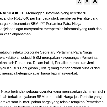
A
A
A
RAPUBLIK.ID
– Menanggapi informasi yang beredar di
it angka Rp18.040 per liter pada struk pembelian Pertalite yang
 harga keekonomian BBM, PT Pertamina Patra Niaga
njelasan agar masyarakat memperoleh informasi yang utuh dan
an kesalahpahaman.
tubun selaku Corporate Secretary Pertamina Patra Niaga
hwa kebijakan subsidi BBM merupakan kewenangan Pemerintah
pkan oleh Pertamina. Dalam hal ini, Pertalite merupakan Jenis
yak Khusus Penugasan (JBKP) yang mendapatkan subsidi dari
k menjaga keterjangkauan harga bagi masyarakat.
a Niaga bertindak sebagai operator yang menjalankan dan mematuhi
ntah terkait penyaluran BBM bersubsidi. Harga jual Pertalite yang
rakat saat ini merupakan harga yang telah ditetapkan Pemerintah