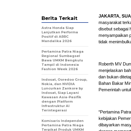
JAKARTA, SUA
Berita Terkait
masyarakat terka
Astra Honda Siap
disebut sebagai
Lanjutkan Performa
menyampaikan pe
Positif di ARRC
Mandalika 2026
tidak menimbulk
Pertamina Patra Niaga
Regional Sumbagsel
Bawa UMKM Bengkulu
Roberth MV Duma
Tampil di Indonesia
Fashion Week 2026
menjelaskan ba
dan bukan diteta
Indosat, Ooredoo Group,
Bahan Bakar Min
Nokia, dan NVIDIA
Luncurkan Zankore by
Pemerintah untu
Indosat, Siap Layani
Kawasan Asia-Pasifik
dengan Platform
Infrastruktur AI
Terintegerasi
“Pertamina Patr
kebijakan Pemeri
Komisaris Independen
dibayarkan masya
Pertamina Patra Niaga
Terpikat Produk UMKM