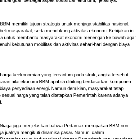
mbangkan berbagai aspek sosial dan ekonomi,” jelasnya.
BBM memiliki tujuan strategis untuk menjaga stabilitas nasional,
beli masyarakat, serta mendukung aktivitas ekonomi. Kebijakan ini
ama untuk membantu masyarakat ekonomi menengah ke bawah agar
nuhi kebutuhan mobilitas dan aktivitas sehari-hari dengan biaya
i harga keekonomian yang tercantum pada struk, angka tersebut
ran nilai ekonomi BBM apabila dihitung berdasarkan komponen
 biaya penyediaan energi. Namun demikian, masyarakat tetap
e sesuai harga yang telah ditetapkan Pemerintah karena adanya
i.
 Niaga juga menjelaskan bahwa Pertamax merupakan BBM non-
ga jualnya mengikuti dinamika pasar. Namun, dalam