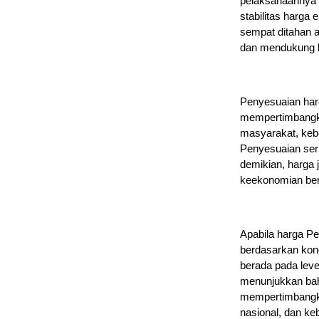
pelaksanaannya 
stabilitas harga
sempat ditahan 
dan mendukung k
Penyesuaian har
mempertimbangkan
masyarakat, kebe
Penyesuaian ser
demikian, harga 
keekonomian berd
Apabila harga 
berdasarkan kon
berada pada level
menunjukkan bahw
mempertimbangka
nasional, dan ke