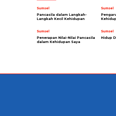
Sumsel
Sumsel
Pancasila dalam Langkah-
Pengaru
Langkah Kecil Kehidupan
Kehidup
Sumsel
Sumsel
Penerapan Nilai-Nilai Pancasila
Hidup D
dalam Kehidupan Saya