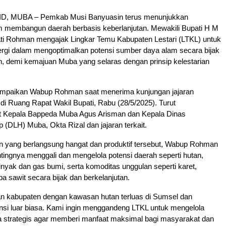
, MUBA – Pemkab Musi Banyuasin terus menunjukkan
m membangun daerah berbasis keberlanjutan. Mewakili Bupati H M
ati Rohman mengajak Lingkar Temu Kabupaten Lestari (LTKL) untuk
rgi dalam mengoptimalkan potensi sumber daya alam secara bijak
n, demi kemajuan Muba yang selaras dengan prinsip kelestarian
sampaikan Wabup Rohman saat menerima kunjungan jajaran
 di Ruang Rapat Wakil Bupati, Rabu (28/5/2025). Turut
t Kepala Bappeda Muba Agus Arisman dan Kepala Dinas
 (DLH) Muba, Okta Rizal dan jajaran terkait.
 yang berlangsung hangat dan produktif tersebut, Wabup Rohman
ingnya menggali dan mengelola potensi daerah seperti hutan,
nyak dan gas bumi, serta komoditas unggulan seperti karet,
a sawit secara bijak dan berkelanjutan.
 kabupaten dengan kawasan hutan terluas di Sumsel dan
si luar biasa. Kami ingin menggandeng LTKL untuk mengelola
ra strategis agar memberi manfaat maksimal bagi masyarakat dan