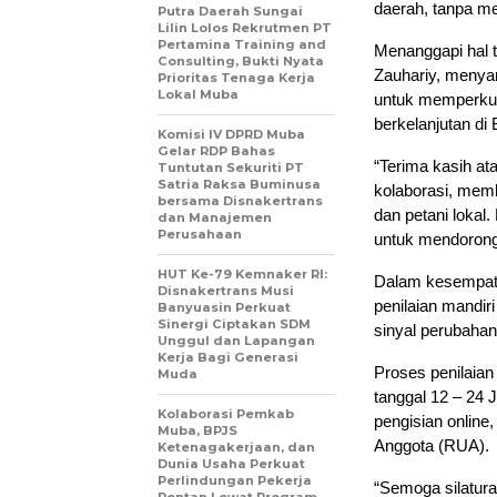
daerah, tanpa me
Putra Daerah Sungai
Lilin Lolos Rekrutmen PT
Pertamina Training and
Menanggapi hal 
Consulting, Bukti Nyata
Zauhariy, menya
Prioritas Tenaga Kerja
Lokal Muba
untuk memperkua
berkelanjutan di
Komisi IV DPRD Muba
Gelar RDP Bahas
“Terima kasih a
Tuntutan Sekuriti PT
Satria Raksa Buminusa
kolaborasi, mem
bersama Disnakertrans
dan petani lokal
dan Manajemen
Perusahaan
untuk mendorong 
HUT Ke-79 Kemnaker RI:
Dalam kesempata
Disnakertrans Musi
penilaian mandi
Banyuasin Perkuat
Sinergi Ciptakan SDM
sinyal perubaha
Unggul dan Lapangan
Kerja Bagi Generasi
Proses penilaian 
Muda
tanggal 12 – 24 
Kolaborasi Pemkab
pengisian onlin
Muba, BPJS
Anggota (RUA).
Ketenagakerjaan, dan
Dunia Usaha Perkuat
Perlindungan Pekerja
“Semoga silatura
Rentan Lewat Program