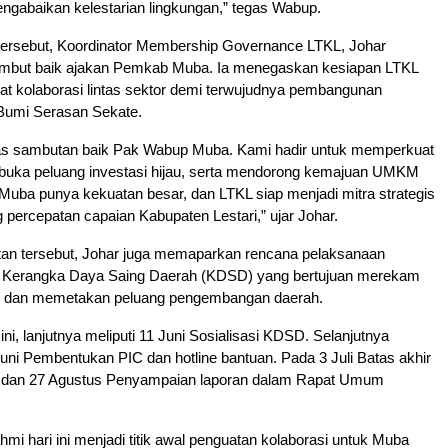
ngabaikan kelestarian lingkungan,” tegas Wabup.
tersebut, Koordinator Membership Governance LTKL, Johar
mbut baik ajakan Pemkab Muba. Ia menegaskan kesiapan LTKL
t kolaborasi lintas sektor demi terwujudnya pembangunan
 Bumi Serasan Sekate.
tas sambutan baik Pak Wabup Muba. Kami hadir untuk memperkuat
buka peluang investasi hijau, serta mendorong kemajuan UMKM
. Muba punya kekuatan besar, dan LTKL siap menjadi mitra strategis
percepatan capaian Kabupaten Lestari,” ujar Johar.
n tersebut, Johar juga memaparkan rencana pelaksanaan
ri Kerangka Daya Saing Daerah (KDSD) yang bertujuan merekam
n dan memetakan peluang pengembangan daerah.
ini, lanjutnya meliputi 11 Juni Sosialisasi KDSD. Selanjutnya
Juni Pembentukan PIC dan hotline bantuan. Pada 3 Juli Batas akhir
e, dan 27 Agustus Penyampaian laporan dalam Rapat Umum
hmi hari ini menjadi titik awal penguatan kolaborasi untuk Muba