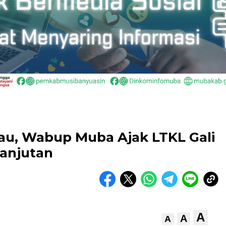
jau, Wabup Muba Ajak LTKL Gali
lanjutan
A
A
A