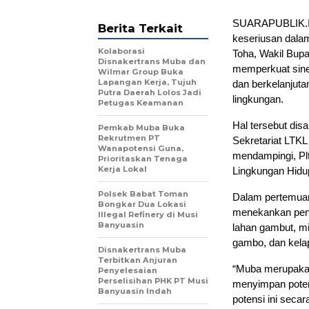
SUARAPUBLIK.ID
Berita Terkait
keseriusan dala
Kolaborasi
Toha, Wakil Bup
Disnakertrans Muba dan
memperkuat sine
Wilmar Group Buka
Lapangan Kerja, Tujuh
dan berkelanjuta
Putra Daerah Lolos Jadi
lingkungan.
Petugas Keamanan
Hal tersebut di
Pemkab Muba Buka
Rekrutmen PT
Sekretariat LTKL
Wanapotensi Guna,
mendampingi, Pl
Prioritaskan Tenaga
Kerja Lokal
Lingkungan Hidup
Polsek Babat Toman
Dalam pertemuan
Bongkar Dua Lokasi
menekankan pent
Illegal Refinery di Musi
Banyuasin
lahan gambut, mi
gambo, dan kelap
Disnakertrans Muba
Terbitkan Anjuran
“Muba merupakan
Penyelesaian
Perselisihan PHK PT Musi
menyimpan poten
Banyuasin Indah
potensi ini seca