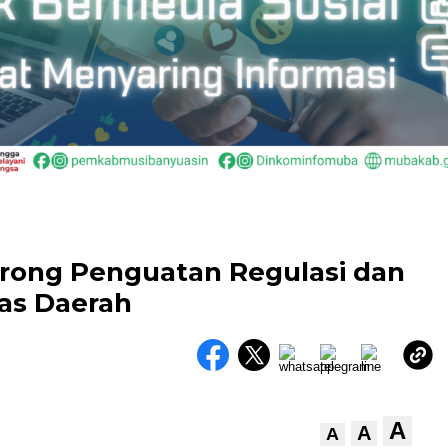
ong Penguatan Regulasi dan
as Daerah
A
A
A