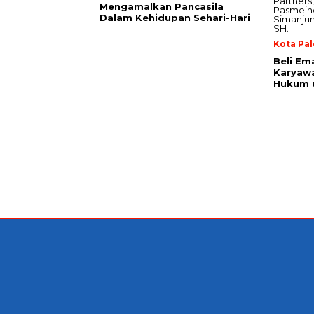
Mengamalkan Pancasila
Dalam Kehidupan Sehari-Hari
Kota Pa
Beli Em
Karyaw
Hukum u