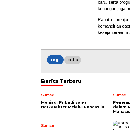
baru, serta prog
keuangan juga m
Rapat ini menjad
kemandirian dae
kesejahteraan ma
Tag :
Muba
Berita Terbaru
Sumsel
Sumsel
Menjadi Pribadi yang
Penerap
Berkarakter Melalui Pancasila
dalam 
Mahasi
Sumsel