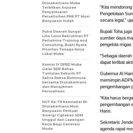
Disnakertrans Muba
“Kita mendorong
Terbitkan Anjuran
Penyelesaian
Pengelolaan Sumu
Perselisihan PHK PT Musi
secara legal,” uj
Banyuasin Indah
Bupati Toha jug
Putra Daerah Sungai
Lilin Lolos Rekrutmen PT
sumber daya man
Pertamina Training and
pengelola migas
Consulting, Bukti Nyata
Prioritas Tenaga Kerja
Lokal Muba
“Sebagai daerah
dapat terlibat ak
Komisi IV DPRD Muba
Gelar RDP Bahas
Gubernur Al Har
Tuntutan Sekuriti PT
Satria Raksa Buminusa
memimpin ADPME
bersama Disnakertrans
pengembangan po
dan Manajemen
Perusahaan
“Kita harus ber
HUT Ke-79 Kemnaker RI:
pengembangan en
Disnakertrans Musi
Haris.
Banyuasin Perkuat
Sinergi Ciptakan SDM
Unggul dan Lapangan
Sekretaris Jende
Kerja Bagi Generasi
agenda rapat me
Muda