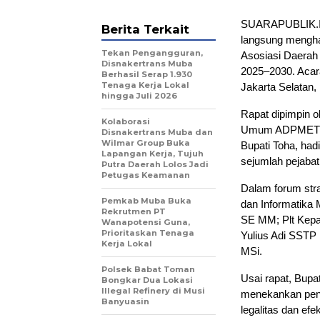
SUARAPUBLIK.ID
Berita Terkait
langsung mengha
Tekan Pengangguran,
Asosiasi Daerah
Disnakertrans Muba
2025–2030. Acar
Berhasil Serap 1.930
Tenaga Kerja Lokal
Jakarta Selatan,
hingga Juli 2026
Rapat dipimpin o
Kolaborasi
Umum ADPMET da
Disnakertrans Muba dan
Wilmar Group Buka
Bupati Toha, had
Lapangan Kerja, Tujuh
sejumlah pejabat 
Putra Daerah Lolos Jadi
Petugas Keamanan
Dalam forum stra
Pemkab Muba Buka
dan Informatika 
Rekrutmen PT
SE MM; Plt Kepa
Wanapotensi Guna,
Prioritaskan Tenaga
Yulius Adi SSTP
Kerja Lokal
MSi.
Polsek Babat Toman
Usai rapat, Bupa
Bongkar Dua Lokasi
Illegal Refinery di Musi
menekankan pent
Banyuasin
legalitas dan efe