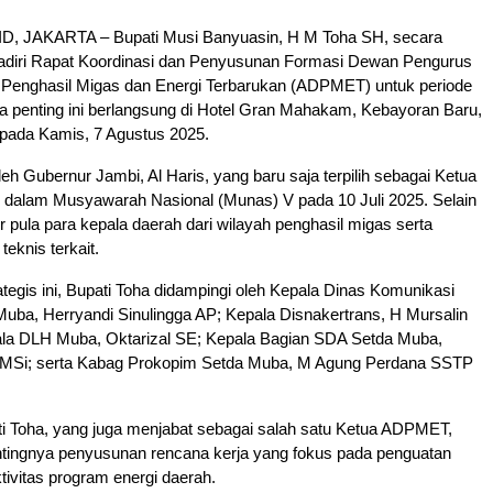
, JAKARTA – Bupati Musi Banyuasin, H M Toha SH, secara
diri Rapat Koordinasi dan Penyusunan Formasi Dewan Pengurus
 Penghasil Migas dan Energi Terbarukan (ADPMET) untuk periode
a penting ini berlangsung di Hotel Gran Mahakam, Kebayoran Baru,
 pada Kamis, 7 Agustus 2025.
leh Gubernur Jambi, Al Haris, yang baru saja terpilih sebagai Ketua
lam Musyawarah Nasional (Munas) V pada 10 Juli 2025. Selain
ir pula para kepala daerah dari wilayah penghasil migas serta
teknis terkait.
tegis ini, Bupati Toha didampingi oleh Kepala Dinas Komunikasi
Muba, Herryandi Sinulingga AP; Kepala Disnakertrans, H Mursalin
la DLH Muba, Oktarizal SE; Kepala Bagian SDA Setda Muba,
 MSi; serta Kabag Prokopim Setda Muba, M Agung Perdana SSTP
ti Toha, yang juga menjabat sebagai salah satu Ketua ADPMET,
ingnya penyusunan rencana kerja yang fokus pada penguatan
ktivitas program energi daerah.