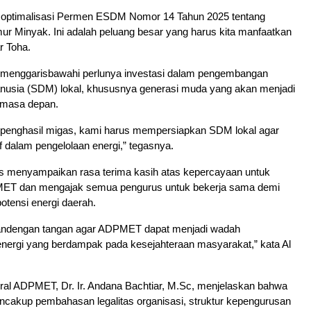
 optimalisasi Permen ESDM Nomor 14 Tahun 2025 tentang
r Minyak. Ini adalah peluang besar yang harus kita manfaatkan
ar Toha.
a menggarisbawahi perlunya investasi dalam pengembangan
usia (SDM) lokal, khususnya generasi muda yang akan menjadi
 masa depan.
 penghasil migas, kami harus mempersiapkan SDM lokal agar
tif dalam pengelolaan energi,” tegasnya.
is menyampaikan rasa terima kasih atas kepercayaan untuk
T dan mengajak semua pengurus untuk bekerja sama demi
tensi energi daerah.
gandengan tangan agar ADPMET dapat menjadi wadah
ergi yang berdampak pada kesejahteraan masyarakat,” kata Al
ral ADPMET, Dr. Ir. Andana Bachtiar, M.Sc, menjelaskan bahwa
ncakup pembahasan legalitas organisasi, struktur kepengurusan