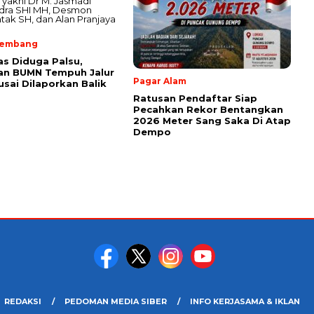
lembang
as Diduga Palsu,
an BUMN Tempuh Jalur
Pagar Alam
sai Dilaporkan Balik
Ratusan Pendaftar Siap
Pecahkan Rekor Bentangkan
2026 Meter Sang Saka Di Atap
Dempo
REDAKSI
PEDOMAN MEDIA SIBER
INFO KERJASAMA & IKLAN