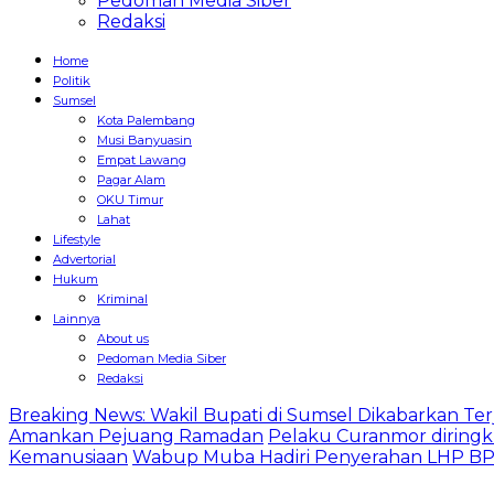
Pedoman Media Siber
Redaksi
Home
Politik
Sumsel
Kota Palembang
Musi Banyuasin
Empat Lawang
Pagar Alam
OKU Timur
Lahat
Lifestyle
Advertorial
Hukum
Kriminal
Lainnya
About us
Pedoman Media Siber
Redaksi
Breaking News: Wakil Bupati di Sumsel Dikabarkan Terj
Amankan Pejuang Ramadan
Pelaku Curanmor diringk
Kemanusiaan
Wabup Muba Hadiri Penyerahan LHP BPK