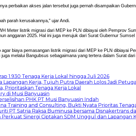
nnya perbaikan akses jalan tersebut juga pernah disampaikan Gube
mbah parah kerusakannya,” ujar Andi.
H Meter listrik migrasi dari MEP ke PLN dibiayai oleh Pemprov Su
ahun anggaran 2025. Hal ini juga merujuk dari Surat Gubernur Sums
 agar biaya pemasangan listrik migrasi dari MEP ke PLN dibiayai
ni juga melalui Bangubsus sebagaimana yang tertera dalam Surat dari
p 1.930 Tenaga Kerja Lokal hingga Juli 2026
a Lapangan Kerja, Tujuh Putra Daerah Lolos Jadi Petu
rioritaskan Tenaga Kerja Lokal
ry di Musi Banyuasin
erselisihan PHK PT Musi Banyuasin Indah
a Training and Consulting, Bukti Nyata Prioritas Tenag
iti PT Satria Raksa Buminusa bersama Disnakertrans
n Perkuat Sinergi Ciptakan SDM Unggul dan Lapangan K