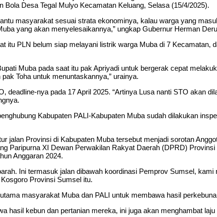
n Bola Desa Tegal Mulyo Kecamatan Keluang, Selasa (15/4/2025).
antu masyarakat sesuai strata ekonominya, kalau warga yang masu
 Muba yang akan menyelesaikannya,” ungkap Gubernur Herman Deru
aat itu PLN belum siap melayani listrik warga Muba di 7 Kecamatan, 
pati Muba pada saat itu pak Apriyadi untuk bergerak cepat melakukan 
ilih pak Toha untuk menuntaskannya,” urainya.
 deadline-nya pada 17 April 2025. “Artinya Lusa nanti STO akan dila
ngnya.
enghubung Kabupaten PALI-Kabupaten Muba sudah dilakukan inspeksi 
ktur jalan Provinsi di Kabupaten Muba tersebut menjadi sorotan Ang
idang Paripurna XI Dewan Perwakilan Rakyat Daerah (DPRD) Provin
ahun Anggaran 2024.
 parah. Ini termasuk jalan dibawah koordinasi Pemprov Sumsel, ka
 Kosgoro Provinsi Sumsel itu.
s utama masyarakat Muba dan PALI untuk membawa hasil perkebuna
a hasil kebun dan pertanian mereka, ini juga akan menghambat laju