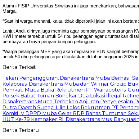
Alumni FISIP Universitas Sriwijaya ini juga menekankan, bahwasa
Marga.
“Saat ini warga menanti, kalau tidak diperbaiki jalan ini akan berta
Lanjut Andi, dirinya juga meminta agar pembiayaan pemasangan KW
KWH meter tersebut untuk 54 ribu pelanggan agar dituntaskan di t
pembayaran biaya penyambungan pelanggan.
“Warga pelanggan MEP yang akan migrasi ke PLN sangat berharap
untuk 54 ribu pelanggan agar dituntaskan di tahun anggaran 2025 i
Berita Terkait
Tekan Pengangguran, Disnakertrans Muba Berhasil Sera
Kolaborasi Disnakertrans Muba dan Wilmar Group Buk
Pemkab Muba Buka Rekrutmen PT Wanapotensi Guna, P
Polsek Babat Toman Bongkar Dua Lokasi Illegal Refine
Disnakertrans Muba Terbitkan Anjuran Penyelesaian P
Putra Daerah Sungai Lilin Lolos Rekrutmen PT Pertamin
Komisi IV DPRD Muba Gelar RDP Bahas Tuntutan Sekur
HUT Ke-79 Kemnaker RI: Disnakertrans Musi Banyuasi
Berita Terbaru