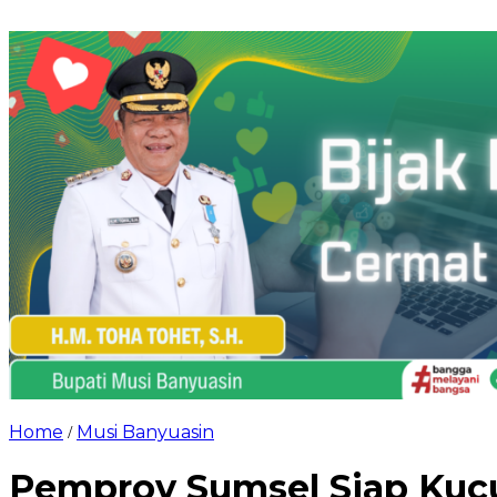
Home
Musi Banyuasin
/
Pemprov Sumsel Siap Kucu