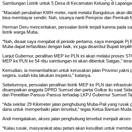
Sambungan Listrik untuk 5 Desa di Kecamatan Keluang di Lapanga
“Masalah perubahan KWH meter, nanti melalui Bangubsus akan dib
bisa membayar sendiri. Nah, sisanya nanti Pemprov dan Pemkab
Herman Deru menceritakan, persoalan listrik terjadi karena pada s
listrik warga Muba.
“Nah, disaat saya menjabat di periode pertama, saya mengajak Pj Bu
Muba dapat terfasilitasi dengan baik, ini juga disambut Bupati terp
Lanjut Gubernur, peralihan MEP ke PLN ini akan melalui proses STO,
MEP ke PLN ke 54 ribu sambungan ini akan dibentuk Satgas,” tera
Kemudian, ia menambahkan untuk kerusakan jalan Provinsi yakni p
segera, sudah kita lakukan inspeksi,” katanya.
Sebelumnya, persoalan peralihan listrik MEP ke PLN dan infrastru
disampaikan anggota DPRD Sumsel dari partai Golkar itu saat S
dan Penelitian Pansus-Pansus terhadap LKPJ Gubernur Sumsel T
“Ada sekitar 29 Kilometer jalan penghubung Muba-Pali yang rusak
dana untuk memperbaiki jalan tersebut,” tegas Ketua Barisan Muda
Andi mengatakan, akses jalan penghubung tersebut menjadi akse
“Kalau rusak, masyarakat atau petani akan kesulitan untuk membaw