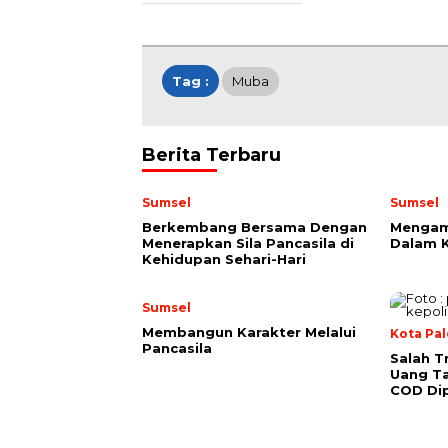
Tag :
Muba
Berita Terbaru
Sumsel
Sumsel
Berkembang Bersama Dengan
Mengam
Menerapkan Sila Pancasila di
Dalam K
Kehidupan Sehari-Hari
Sumsel
Membangun Karakter Melalui
Kota Pa
Pancasila
Salah T
Uang Ta
COD Dip