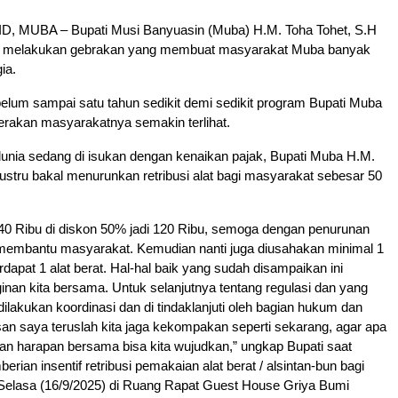
, MUBA – Bupati Musi Banyuasin (Muba) H.M. Toha Tohet, S.H
s melakukan gebrakan yang membuat masyarakat Muba banyak
ia.
elum sampai satu tahun sedikit demi sedikit program Bupati Muba
erakan masyarakatnya semakin terlihat.
, dunia sedang di isukan dengan kenaikan pajak, Bupati Muba H.M.
justru bakal menurunkan retribusi alat bagi masyarakat sebesar 50
40 Ribu di diskon 50% jadi 120 Ribu, semoga dengan penurunan
sa membantu masyarakat. Kemudian nanti juga diusahakan minimal 1
rdapat 1 alat berat. Hal-hal baik yang sudah disampaikan ini
nan kita bersama. Untuk selanjutnya tentang regulasi dan yang
dilakukan koordinasi dan di tindaklanjuti oleh bagian hukum dan
esan saya teruslah kita jaga kekompakan seperti sekarang, agar apa
an harapan bersama bisa kita wujudkan,” ungkap Bupati saat
erian insentif retribusi pemakaian alat berat / alsintan-bun bagi
 Selasa (16/9/2025) di Ruang Rapat Guest House Griya Bumi