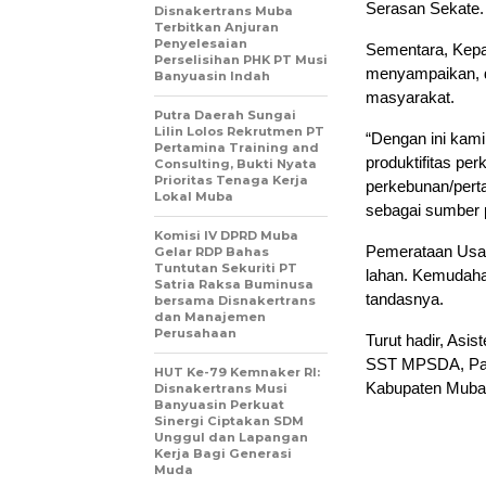
Serasan Sekate.
Disnakertrans Muba
Terbitkan Anjuran
Penyelesaian
Sementara, Kep
Perselisihan PHK PT Musi
menyampaikan, d
Banyuasin Indah
masyarakat.
Putra Daerah Sungai
Lilin Lolos Rekrutmen PT
“Dengan ini kam
Pertamina Training and
produktifitas pe
Consulting, Bukti Nyata
Prioritas Tenaga Kerja
perkebunan/perta
Lokal Muba
sebagai sumber 
Komisi IV DPRD Muba
Pemerataan Usaha
Gelar RDP Bahas
Tuntutan Sekuriti PT
lahan. Kemudaha
Satria Raksa Buminusa
tandasnya.
bersama Disnakertrans
dan Manajemen
Perusahaan
Turut hadir, As
SST MPSDA, Par
HUT Ke-79 Kemnaker RI:
Kabupaten Muba
Disnakertrans Musi
Banyuasin Perkuat
Sinergi Ciptakan SDM
Unggul dan Lapangan
Kerja Bagi Generasi
Muda