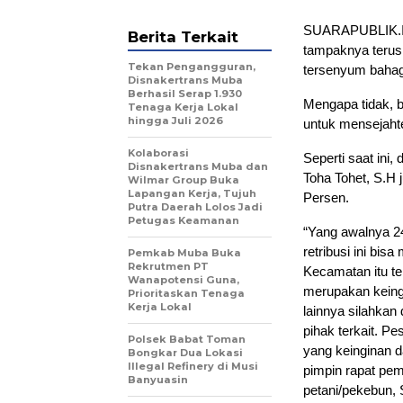
SUARAPUBLIK.ID
Berita Terkait
tampaknya teru
Tekan Pengangguran,
tersenyum bahag
Disnakertrans Muba
Berhasil Serap 1.930
Mengapa tidak, b
Tenaga Kerja Lokal
hingga Juli 2026
untuk mensejaht
Kolaborasi
Seperti saat ini
Disnakertrans Muba dan
Toha Tohet, S.H 
Wilmar Group Buka
Lapangan Kerja, Tujuh
Persen.
Putra Daerah Lolos Jadi
Petugas Keamanan
“Yang awalnya 2
retribusi ini bi
Pemkab Muba Buka
Rekrutmen PT
Kecamatan itu te
Wanapotensi Guna,
merupakan keingi
Prioritaskan Tenaga
Kerja Lokal
lainnya silahkan 
pihak terkait. P
Polsek Babat Toman
yang keinginan d
Bongkar Dua Lokasi
Illegal Refinery di Musi
pimpin rapat pemb
Banyuasin
petani/pekebun,