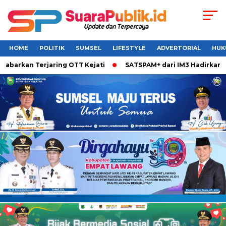
HOME
POLITIK
SUMSEL
LIFESTYLE
ADVERTORIAL
HUK
abarkan Terjaring OTT Kejati
SATSPAM+ dari IM3 Hadirkan Pe