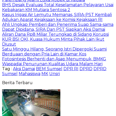
BHS Desak Evaluasi Total Keselamatan Pelayaran Usai
Kebakaran KM Mutiara Sentosa 2
Kasus Irigasi Air Lemutu Memanas, SIRA-PST Kembali
Adukan Aparat Kejaksaan ke Komisi Kejaksaan RI
Ahli Ungkap Pemberi dan Penerima Suap Sama-sama
Dapat Dipidana, SIRA Dan PST Siapkan Aksi Damai
Aliran Dana Rp8 Miliar Terungkap di Sidang Korupsi
KUR BSI OKI, Kuasa Hukum Minta Pihak Lain Ikut
Diusut
Satu Minggu Hilang, Seorang Istri Dipergoki Suami
Berduaan dengan Pria Lain di Kamar Kos
Fotosintesis Berhenti dan Asap Menumpuk, BMKG
Waspadai Penurunan Kualitas Udara Malam Hari
Tag :
Aksi Damai
BEM Sumsel
DPR RI
DPRD
DPRD
Sumsel
Mahasiswa
MK
Unsri
Berita Terbaru