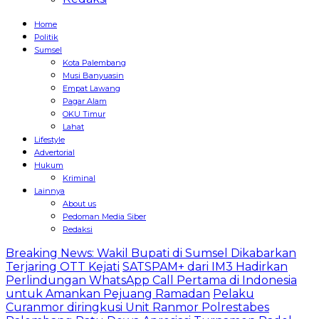
Home
Politik
Sumsel
Kota Palembang
Musi Banyuasin
Empat Lawang
Pagar Alam
OKU Timur
Lahat
Lifestyle
Advertorial
Hukum
Kriminal
Lainnya
About us
Pedoman Media Siber
Redaksi
Breaking News: Wakil Bupati di Sumsel Dikabarkan
Terjaring OTT Kejati
SATSPAM+ dari IM3 Hadirkan
Perlindungan WhatsApp Call Pertama di Indonesia
untuk Amankan Pejuang Ramadan
Pelaku
Curanmor diringkusi Unit Ranmor Polrestabes