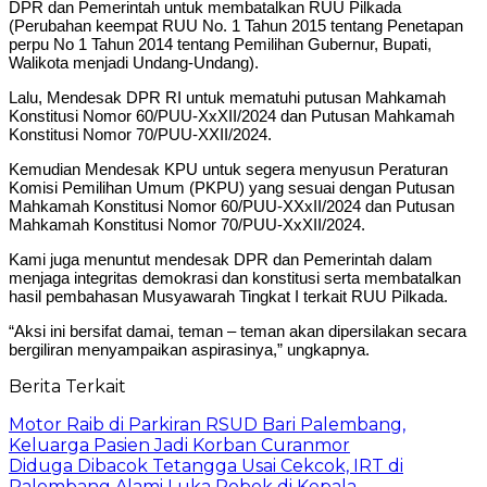
DPR dan Pemerintah untuk membatalkan RUU Pilkada
(Perubahan keempat RUU No. 1 Tahun 2015 tentang Penetapan
perpu No 1 Tahun 2014 tentang Pemilihan Gubernur, Bupati,
Walikota menjadi Undang-Undang).
Lalu, Mendesak DPR RI untuk mematuhi putusan Mahkamah
Konstitusi Nomor 60/PUU-XxXII/2024 dan Putusan Mahkamah
Konstitusi Nomor 70/PUU-XXII/2024.
Kemudian Mendesak KPU untuk segera menyusun Peraturan
Komisi Pemilihan Umum (PKPU) yang sesuai dengan Putusan
Mahkamah Konstitusi Nomor 60/PUU-XXxII/2024 dan Putusan
Mahkamah Konstitusi Nomor 70/PUU-XxXII/2024.
Kami juga menuntut mendesak DPR dan Pemerintah dalam
menjaga integritas demokrasi dan konstitusi serta membatalkan
hasil pembahasan Musyawarah Tingkat I terkait RUU Pilkada.
“Aksi ini bersifat damai, teman – teman akan dipersilakan secara
bergiliran menyampaikan aspirasinya,” ungkapnya.
Berita Terkait
Motor Raib di Parkiran RSUD Bari Palembang,
Keluarga Pasien Jadi Korban Curanmor
Diduga Dibacok Tetangga Usai Cekcok, IRT di
Palembang Alami Luka Robek di Kepala