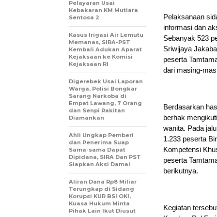
Pelayaran Usai
Kebakaran KM Mutiara
Pelaksanaan sid
Sentosa 2
informasi dan ak
Kasus Irigasi Air Lemutu
Sebanyak 523 pe
Memanas, SIRA-PST
Sriwijaya Jakabar
Kembali Adukan Aparat
Kejaksaan ke Komisi
peserta Tamtama.
Kejaksaan RI
dari masing-masi
Digerebek Usai Laporan
Warga, Polisi Bongkar
Sarang Narkoba di
Empat Lawang, 7 Orang
Berdasarkan hasi
dan Senpi Rakitan
berhak mengikuti
Diamankan
wanita. Pada jalu
Ahli Ungkap Pemberi
1.233 peserta Bin
dan Penerima Suap
Kompetensi Khusu
Sama-sama Dapat
Dipidana, SIRA Dan PST
peserta Tamtama
Siapkan Aksi Damai
berikutnya.
Aliran Dana Rp8 Miliar
Terungkap di Sidang
Korupsi KUR BSI OKI,
Kuasa Hukum Minta
Kegiatan tersebu
Pihak Lain Ikut Diusut