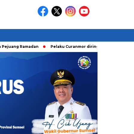
Ramadan
Pelaku Curanmor diringkusi Unit Ranmor Polrestab