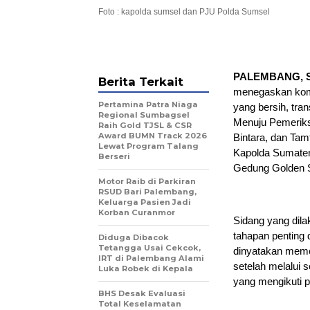
Foto : kapolda sumsel dan PJU Polda Sumsel
PALEMBANG, 
Berita Terkait
menegaskan komi
Pertamina Patra Niaga
yang bersih, tra
Regional Sumbagsel
Menuju Pemeriks
Raih Gold TJSL & CSR
Award BUMN Track 2026
Bintara, dan Tam
Lewat Program Talang
Kapolda Sumatera
Berseri
Gedung Golden S
Motor Raib di Parkiran
RSUD Bari Palembang,
Keluarga Pasien Jadi
Korban Curanmor
Sidang yang dila
tahapan penting 
Diduga Dibacok
Tetangga Usai Cekcok,
dinyatakan meme
IRT di Palembang Alami
setelah melalui s
Luka Robek di Kepala
yang mengikuti p
BHS Desak Evaluasi
Total Keselamatan