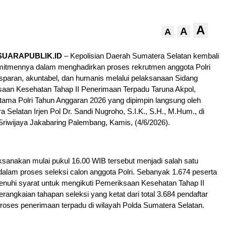
A
A
A
SUARAPUBLIK.ID
– Kepolisian Daerah Sumatera Selatan kembali
tmennya dalam menghadirkan proses rekrutmen anggota Polri
nsparan, akuntabel, dan humanis melalui pelaksanaan Sidang
aan Kesehatan Tahap II Penerimaan Terpadu Taruna Akpol,
tama Polri Tahun Anggaran 2026 yang dipimpin langsung oleh
 Selatan Irjen Pol Dr. Sandi Nugroho, S.I.K., S.H., M.Hum., di
riwijaya Jakabaring Palembang, Kamis, (4/6/2026).
ksanakan mulai pukul 16.00 WIB tersebut menjadi salah satu
dalam proses seleksi calon anggota Polri. Sebanyak 1.674 peserta
nuhi syarat untuk mengikuti Pemeriksaan Kesehatan Tahap II
erangkaian tahapan seleksi yang ketat dari total 3.684 pendaftar
roses penerimaan terpadu di wilayah Polda Sumatera Selatan.