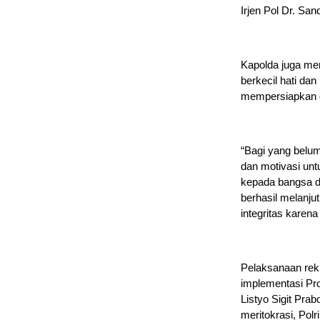
Irjen Pol Dr. San
Kapolda juga mem
berkecil hati da
mempersiapkan di
“Bagi yang belum
dan motivasi un
kepada bangsa da
berhasil melanjut
integritas karen
Pelaksanaan rekr
implementasi Prog
Listyo Sigit Pra
meritokrasi, Po