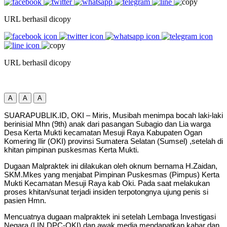
URL berhasil dicopy
URL berhasil dicopy
A
A
A
SUARAPUBLIK.ID, OKI – Miris, Musibah menimpa bocah laki-laki
berinisial Mhn (9th) anak dari pasangan Subagio dan Lia warga
Desa Kerta Mukti kecamatan Mesuji Raya Kabupaten Ogan
Komering Ilir (OKI) provinsi Sumatera Selatan (Sumsel) ,setelah di
khitan pimpinan puskesmas Kerta Mukti.
Dugaan Malpraktek ini dilakukan oleh oknum bernama H.Zaidan,
SKM.Mkes yang menjabat Pimpinan Puskesmas (Pimpus) Kerta
Mukti Kecamatan Mesuji Raya kab Oki. Pada saat melakukan
proses khitan/sunat terjadi insiden terpotongnya ujung penis si
pasien Hmn.
Mencuatnya dugaan malpraktek ini setelah Lembaga Investigasi
Negara (LIN DPC-OKI) dan awak media mendapatkan kabar dan