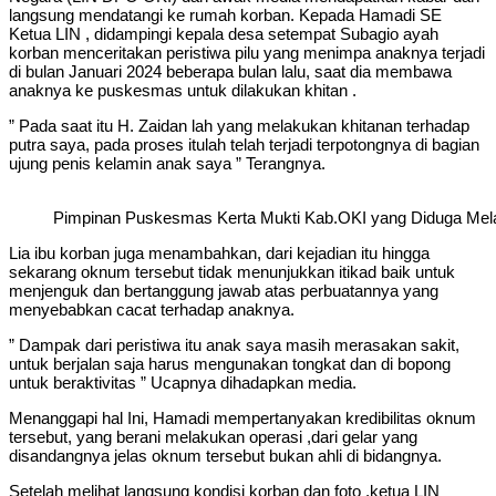
langsung mendatangi ke rumah korban. Kepada Hamadi SE
Ketua LIN , didampingi kepala desa setempat Subagio ayah
korban menceritakan peristiwa pilu yang menimpa anaknya terjadi
di bulan Januari 2024 beberapa bulan lalu, saat dia membawa
anaknya ke puskesmas untuk dilakukan khitan .
” Pada saat itu H. Zaidan lah yang melakukan khitanan terhadap
putra saya, pada proses itulah telah terjadi terpotongnya di bagian
ujung penis kelamin anak saya ” Terangnya.
Pimpinan Puskesmas Kerta Mukti Kab.OKI yang Diduga Melak
Lia ibu korban juga menambahkan, dari kejadian itu hingga
sekarang oknum tersebut tidak menunjukkan itikad baik untuk
menjenguk dan bertanggung jawab atas perbuatannya yang
menyebabkan cacat terhadap anaknya.
” Dampak dari peristiwa itu anak saya masih merasakan sakit,
untuk berjalan saja harus mengunakan tongkat dan di bopong
untuk beraktivitas ” Ucapnya dihadapkan media.
Menanggapi hal Ini, Hamadi mempertanyakan kredibilitas oknum
tersebut, yang berani melakukan operasi ,dari gelar yang
disandangnya jelas oknum tersebut bukan ahli di bidangnya.
Setelah melihat langsung kondisi korban dan foto ,ketua LIN