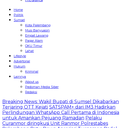
Home
Politik
Sumsel
Kota Palembang
Musi Banyuasin
Empat Lawang
Pagar Alam
OKU Timur
Lahat
Lifestyle
Advertorial
Hukum
Kriminal
Lainnya
About us
Pedoman Media Siber
Redaksi
Breaking News: Wakil Bupati di Sumsel Dikabarkan
Terjaring OTT Kejati
SATSPAM+ dari IM3 Hadirkan
Perlindungan WhatsApp Call Pertama di Indonesia
untuk Amankan Pejuang Ramadan
Pelaku
Curanmor diringkusi Unit Ranmor Polrestabes