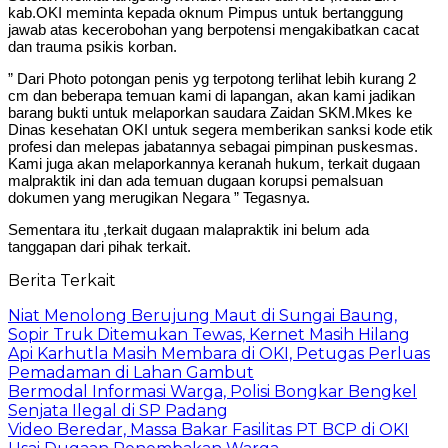
kab.OKI meminta kepada oknum Pimpus untuk bertanggung
jawab atas kecerobohan yang berpotensi mengakibatkan cacat
dan trauma psikis korban.
” Dari Photo potongan penis yg terpotong terlihat lebih kurang 2
cm dan beberapa temuan kami di lapangan, akan kami jadikan
barang bukti untuk melaporkan saudara Zaidan SKM.Mkes ke
Dinas kesehatan OKI untuk segera memberikan sanksi kode etik
profesi dan melepas jabatannya sebagai pimpinan puskesmas.
Kami juga akan melaporkannya keranah hukum, terkait dugaan
malpraktik ini dan ada temuan dugaan korupsi pemalsuan
dokumen yang merugikan Negara ” Tegasnya.
Sementara itu ,terkait dugaan malapraktik ini belum ada
tanggapan dari pihak terkait.
Berita Terkait
Niat Menolong Berujung Maut di Sungai Baung,
Sopir Truk Ditemukan Tewas, Kernet Masih Hilang
Api Karhutla Masih Membara di OKI, Petugas Perluas
Pemadaman di Lahan Gambut
Bermodal Informasi Warga, Polisi Bongkar Bengkel
Senjata Ilegal di SP Padang
Video Beredar, Massa Bakar Fasilitas PT BCP di OKI