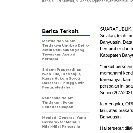
Kepala ORI Sumsel, M. Adrian Agustiansyah meninjau 
SUARAPUBLIK.I
Berita Terkait
Selatan, telah m
Mertua dan Suami
Banyuasin. Data t
Terdakwa Ungkap Detik-
bersumber dari h
detik Penusukan yang
Tewaskan Asep di
Kabupaten Banyu
Kertapati
“Terkait persola
Sidang Praperadilan
memahami kendal
Iwan Tuaji Berlanjut,
Kuasa Hukum Soroti
karenanya, kami
Dasar OTT hingga Izin
persoalan ini ad
Penggeledahan
Senin (26/7/2021
Pancasila dalam
Tindakan, Bukan
Ia mengaku, ORI
Sekadar Ucapan
lalu, atas praka
Banyuasin.
Menjadi Generasi Yang
Berkarakter Melalui
Nilai-Nilai Pancasila
Hal tersebut dil