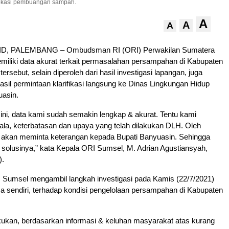
lokasi pembuangan sampah.
A
A
A
D, PALEMBANG – Ombudsman RI (ORI) Perwakilan Sumatera
emiliki data akurat terkait permasalahan persampahan di Kabupaten
ersebut, selain diperoleh dari hasil investigasi lapangan, juga
asil permintaan klarifikasi langsung ke Dinas Lingkungan Hidup
asin.
n ini, data kami sudah semakin lengkap & akurat. Tentu kami
a, keterbatasan dan upaya yang telah dilakukan DLH. Oleh
 akan meminta keterangan kepada Bupati Banyuasin. Sehingga
a solusinya,” kata Kepala ORI Sumsel, M. Adrian Agustiansyah,
).
 Sumsel mengambil langkah investigasi pada Kamis (22/7/2021)
rsa sendiri, terhadap kondisi pengelolaan persampahan di Kabupaten
akukan, berdasarkan informasi & keluhan masyarakat atas kurang