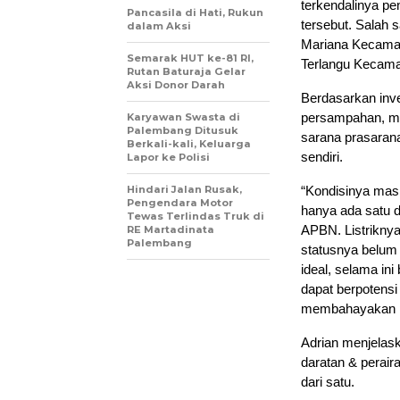
terkendalinya p
Pancasila di Hati, Rukun
tersebut. Salah
dalam Aksi
Mariana Kecamat
Semarak HUT ke-81 RI,
Terlangu Kecamat
Rutan Baturaja Gelar
Aksi Donor Darah
Berdasarkan inve
persampahan, mas
Karyawan Swasta di
Palembang Ditusuk
sarana prasaran
Berkali-kali, Keluarga
sendiri.
Lapor ke Polisi
Hindari Jalan Rusak,
“Kondisinya mas
Pengendara Motor
hanya ada satu 
Tewas Terlindas Truk di
APBN. Listriknya
RE Martadinata
Palembang
statusnya belum 
ideal, selama ini
dapat berpotens
membahayakan p
Adrian menjelask
daratan & perai
dari satu.