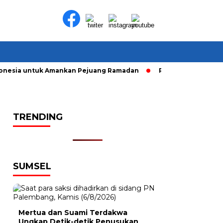
nesia untuk Amankan Pejuang Ramadan
Pelaku Curanmor diri
TRENDING
SUMSEL
Mertua dan Suami Terdakwa
Ungkap Detik-detik Penusukan