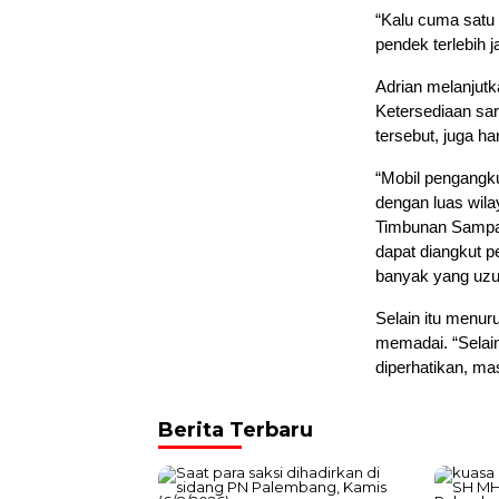
“Kalu cuma satu t
pendek terlebih 
Adrian melanjut
Ketersediaan sa
tersebut, juga ha
“Mobil pengangk
dengan luas wila
Timbunan Sampah
dapat diangkut p
banyak yang uzur
Selain itu menur
memadai. “Selai
diperhatikan, ma
Berita Terbaru