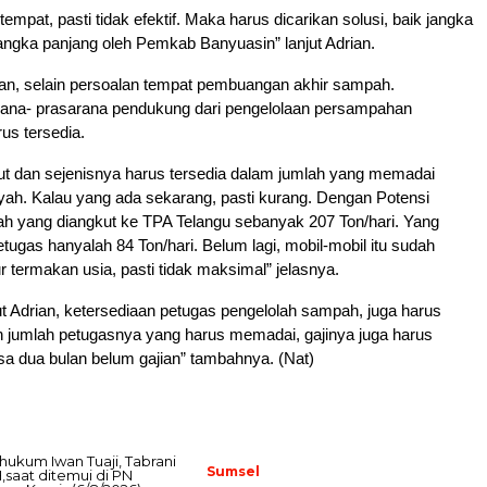
empat, pasti tidak efektif. Maka harus dicarikan solusi, baik jangka
jangka panjang oleh Pemkab Banyuasin” lanjut Adrian.
kan, selain persoalan tempat pembuangan akhir sampah.
rana- prasarana pendukung dari pengelolaan persampahan
rus tersedia.
ut dan sejenisnya harus tersedia dalam jumlah yang memadai
yah. Kalau yang ada sekarang, pasti kurang. Dengan Potensi
 yang diangkut ke TPA Telangu sebanyak 207 Ton/hari. Yang
etugas hanyalah 84 Ton/hari. Belum lagi, mobil-mobil itu sudah
 termakan usia, pasti tidak maksimal” jelasnya.
ut Adrian, ketersediaan petugas pengelolah sampah, juga harus
n jumlah petugasnya yang harus memadai, gajinya juga harus
sa dua bulan belum gajian” tambahnya. (Nat)
Sumsel