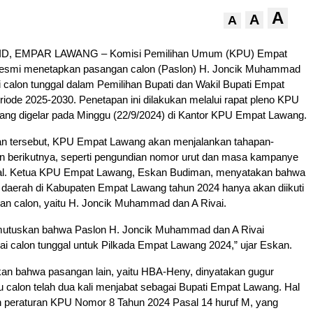
A
A
A
D, EMPAR LAWANG – Komisi Pemilihan Umum (KPU) Empat
resmi menetapkan pasangan calon (Paslon) H. Joncik Muhammad
i calon tunggal dalam Pemilihan Bupati dan Wakil Bupati Empat
iode 2025-2030. Penetapan ini dilakukan melalui rapat pleno KPU
ng digelar pada Minggu (22/9/2024) di Kantor KPU Empat Lawang.
an tersebut, KPU Empat Lawang akan menjalankan tahapan-
an berikutnya, seperti pengundian nomor urut dan masa kampanye
gal. Ketua KPU Empat Lawang, Eskan Budiman, menyatakan bahwa
 daerah di Kabupaten Empat Lawang tahun 2024 hanya akan diikuti
an calon, yaitu H. Joncik Muhammad dan A Rivai.
mutuskan bahwa Paslon H. Joncik Muhammad dan A Rivai
ai calon tunggal untuk Pilkada Empat Lawang 2024,” ujar Eskan.
an bahwa pasangan lain, yaitu HBA-Heny, dinyatakan gugur
u calon telah dua kali menjabat sebagai Bupati Empat Lawang. Hal
an peraturan KPU Nomor 8 Tahun 2024 Pasal 14 huruf M, yang