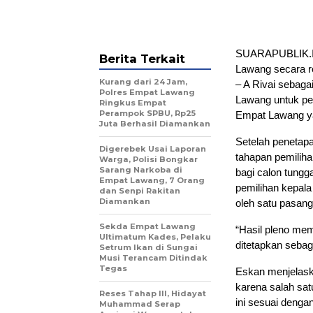
SUARAPUBLIK.I
Berita Terkait
Lawang secara 
Kurang dari 24 Jam,
– A Rivai sebaga
Polres Empat Lawang
Lawang untuk per
Ringkus Empat
Perampok SPBU, Rp25
Empat Lawang ya
Juta Berhasil Diamankan
Setelah penetap
Digerebek Usai Laporan
tahapan pemilih
Warga, Polisi Bongkar
Sarang Narkoba di
bagi calon tung
Empat Lawang, 7 Orang
pemilihan kepala
dan Senpi Rakitan
Diamankan
oleh satu pasang
Sekda Empat Lawang
“Hasil pleno me
Ultimatum Kades, Pelaku
ditetapkan sebag
Setrum Ikan di Sungai
Musi Terancam Ditindak
Tegas
Eskan menjelask
karena salah sat
Reses Tahap III, Hidayat
ini sesuai deng
Muhammad Serap