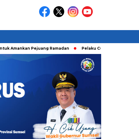
Amankan Pejuang Ramadan
Pelaku Curanmor diringkusi Unit 