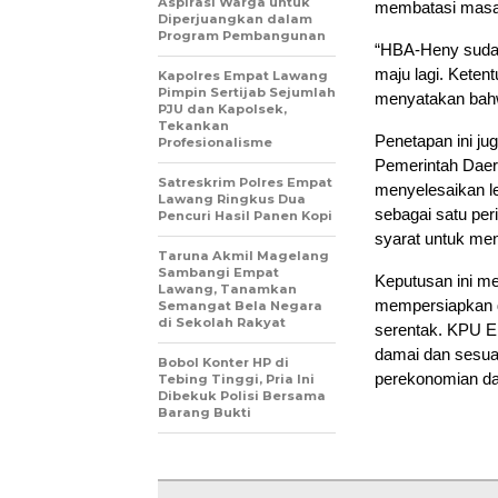
Aspirasi Warga untuk
membatasi masa j
Diperjuangkan dalam
Program Pembangunan
“HBA-Heny sudah
maju lagi. Keten
Kapolres Empat Lawang
Pimpin Sertijab Sejumlah
menyatakan bahwa
PJU dan Kapolsek,
Tekankan
Penetapan ini j
Profesionalisme
Pemerintah Daera
Satreskrim Polres Empat
menyelesaikan le
Lawang Ringkus Dua
sebagai satu per
Pencuri Hasil Panen Kopi
syarat untuk men
Taruna Akmil Magelang
Sambangi Empat
Keputusan ini m
Lawang, Tanamkan
mempersiapkan d
Semangat Bela Negara
di Sekolah Rakyat
serentak. KPU Em
damai dan sesua
Bobol Konter HP di
perekonomian da
Tebing Tinggi, Pria Ini
Dibekuk Polisi Bersama
Barang Bukti