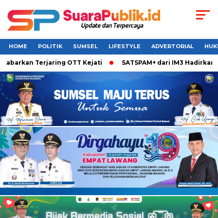
HOME
POLITIK
SUMSEL
LIFESTYLE
ADVERTORIAL
HUK
barkan Terjaring OTT Kejati
SATSPAM+ dari IM3 Hadirkan Pe