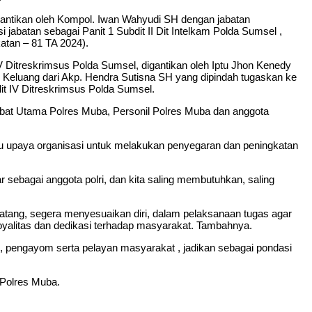
gantikan oleh Kompol. Iwan Wahyudi SH dengan jabatan
batan sebagai Panit 1 Subdit II Dit Intelkam Polda Sumsel ,
atan – 81 TA 2024).
V Ditreskrimsus Polda Sumsel, digantikan oleh Iptu Jhon Kenedy
Keluang dari Akp. Hendra Sutisna SH yang dipindah tugaskan ke
it IV Ditreskrimsus Polda Sumsel.
jabat Utama Polres Muba, Personil Polres Muba dan anggota
u upaya organisasi untuk melakukan penyegaran dan peningkatan
 sebagai anggota polri, dan kita saling membutuhkan, saling
atang, segera menyesuaikan diri, dalam pelaksanaan tugas agar
, loyalitas dan dedikasi terhadap masyarakat. Tambahnya.
 pengayom serta pelayan masyarakat , jadikan sebagai pondasi
 Polres Muba.