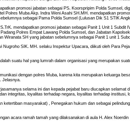
apatkan promosi jabatan sebagai PS. Koorspripim Polda Sumsel, di
 Polres Muba Akp. Indra Weni Asahi SH.MH. mendapatkan promosi ja
an sebelumnya sebagai Pama Polda Sumsel (Lulusan Dik S1 STIK Angk
S.TrK. mendapatkan promosi jabatan sebagai Panit 1 Unit 1 Subdit I
 Padang Polres Empat Lawang Polda Sumsel, dan Jabatan Kapolsek 
an Wiranata SH yang jabatan sebelumnya sebagai Panit 1 unit 1 Subd
i Nugroho SIK. MH. selaku Inspektur Upacara, diikuti oleh Para Pe
alah suatu hal yang lumrah dalam organisasi yang merupakan suat
omunikasi dengan polres Muba, karena kita merupakan keluarga besar
. Jelasnya.
jasamanya selama ini dan kepada pejabat baru diucapkan selamat d
an integritas, loyalitas terhadap negara, loyalitas terhadap institusi
n ketertiban masyarakat) , Penegakan hukum dan sebagai pelindung,
dengan acara ramah tamah yang dilaksanakan di aula H. Alex Noerdin