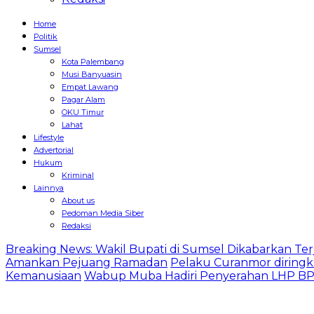
Home
Politik
Sumsel
Kota Palembang
Musi Banyuasin
Empat Lawang
Pagar Alam
OKU Timur
Lahat
Lifestyle
Advertorial
Hukum
Kriminal
Lainnya
About us
Pedoman Media Siber
Redaksi
Breaking News: Wakil Bupati di Sumsel Dikabarkan Terj
Amankan Pejuang Ramadan
Pelaku Curanmor diringk
Kemanusiaan
Wabup Muba Hadiri Penyerahan LHP BPK