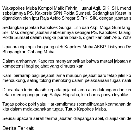
Wakapolres Muba Kompol Malik Fahrin Husnul Aqif. SIK. SH. mend
sebelumnya PS. Kakorsis SPN Polda Sumsel, Sedangkan Kasat Intel
digantikan oleh Iptu Raja Asido Siregar S.TrK. SIK. dengan jabat
Sedangkan jabatan Kapolsek Sungai Lilin dari Akp. Moga Gumilang 
SH. Msi. dengan jabatan sebelumnya sebagai PS. Kapolsek Talang
Polda Sumsel dalam rangka purna bhakti, digantikan oleh Akp. Yoh
Upacara dipimpin langsung oleh Kapolres Muba AKBP. Listiyono Dw
Bhayangkari Cabang Muba.
Dalam arahannya Kapolres menyampaikan bahwa mutasi jabatan ad
kompetensi bagi pejabat yang dimutasikan.
Kami berharap bagi pejabat lama maupun pejabat baru tetap jalin k
mendukung, saling tolong menolong dalam pelaksanaan tugas nanti
Diucapkan terimakasih kepada pejabat lama atas dukungan dan ker
tetap memegang prinsip Satiya Haprabu, kita harus punya loyalitas d
Tugas pokok polri yaitu Harkamtibmas (pemeliharaan keamanan da
kita dalam melaksanakan tugas. Tutup Kapolres Muba.
Seusai upacara serah terima jabatan dilapangan apel, dilanjutkan 
Berita Terkait