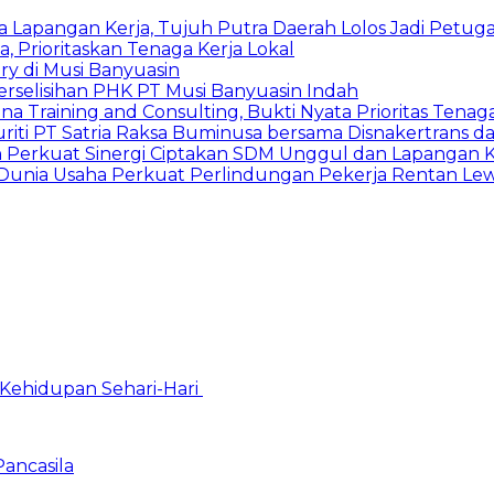
a Lapangan Kerja, Tujuh Putra Daerah Lolos Jadi Petu
rioritaskan Tenaga Kerja Lokal
ry di Musi Banyuasin
erselisihan PHK PT Musi Banyuasin Indah
a Training and Consulting, Bukti Nyata Prioritas Tenag
iti PT Satria Raksa Buminusa bersama Disnakertrans
n Perkuat Sinergi Ciptakan SDM Unggul dan Lapangan K
 Dunia Usaha Perkuat Perlindungan Pekerja Rentan Le
Kehidupan Sehari-Hari
Pancasila