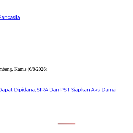
Pancasila
pat Dipidana, SIRA Dan PST Siapkan Aksi Damai