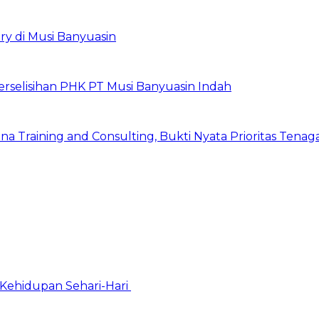
ry di Musi Banyuasin
erselisihan PHK PT Musi Banyuasin Indah
a Training and Consulting, Bukti Nyata Prioritas Tenag
Kehidupan Sehari-Hari