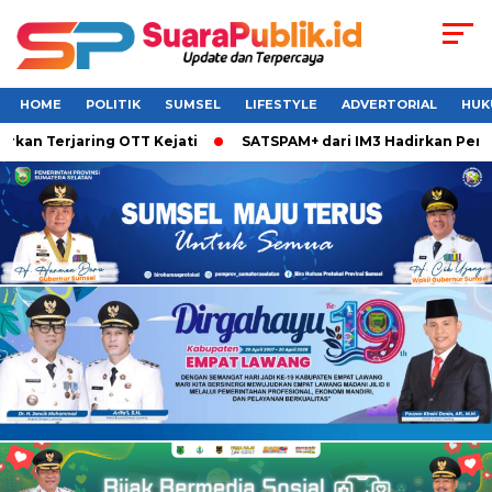
HOME
POLITIK
SUMSEL
LIFESTYLE
ADVERTORIAL
HUK
kan Terjaring OTT Kejati
SATSPAM+ dari IM3 Hadirkan Perli