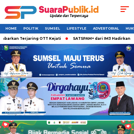
HOME
POLITIK
SUMSEL
LIFESTYLE
ADVERTORIAL
HUK
barkan Terjaring OTT Kejati
SATSPAM+ dari IM3 Hadirkan Pe