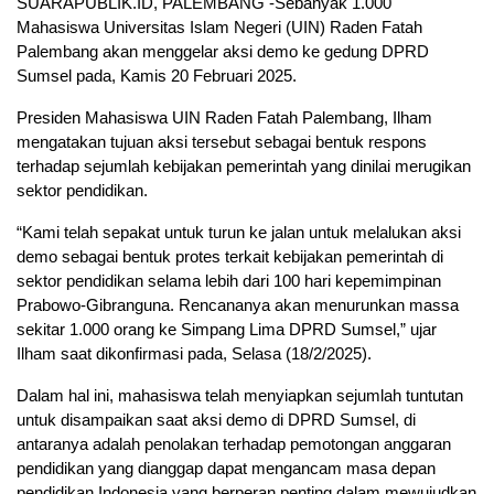
SUARAPUBLIK.ID, PALEMBANG -Sebanyak 1.000
Mahasiswa Universitas Islam Negeri (UIN) Raden Fatah
Palembang akan menggelar aksi demo ke gedung DPRD
Sumsel pada, Kamis 20 Februari 2025.
Presiden Mahasiswa UIN Raden Fatah Palembang, Ilham
mengatakan tujuan aksi tersebut sebagai bentuk respons
terhadap sejumlah kebijakan pemerintah yang dinilai merugikan
sektor pendidikan.
“Kami telah sepakat untuk turun ke jalan untuk melalukan aksi
demo sebagai bentuk protes terkait kebijakan pemerintah di
sektor pendidikan selama lebih dari 100 hari kepemimpinan
Prabowo-Gibranguna. Rencananya akan menurunkan massa
sekitar 1.000 orang ke Simpang Lima DPRD Sumsel,” ujar
Ilham saat dikonfirmasi pada, Selasa (18/2/2025).
Dalam hal ini, mahasiswa telah menyiapkan sejumlah tuntutan
untuk disampaikan saat aksi demo di DPRD Sumsel, di
antaranya adalah penolakan terhadap pemotongan anggaran
pendidikan yang dianggap dapat mengancam masa depan
pendidikan Indonesia yang berperan penting dalam mewujudkan