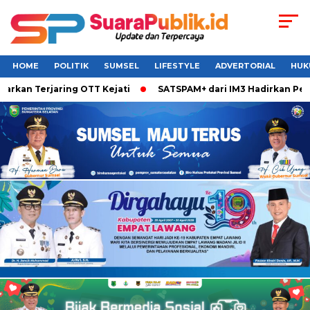
HOME
POLITIK
SUMSEL
LIFESTYLE
ADVERTORIAL
HUK
n Terjaring OTT Kejati
SATSPAM+ dari IM3 Hadirkan Perlind