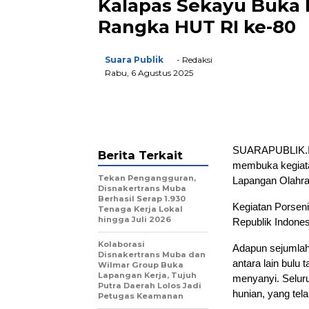
Kalapas Sekayu Buka 
Rangka HUT RI ke-80
Suara Publik
- Redaksi
Rabu, 6 Agustus 2025
SUARAPUBLIK.ID,
Berita Terkait
membuka kegiata
Tekan Pengangguran,
Lapangan Olahra
Disnakertrans Muba
Berhasil Serap 1.930
Kegiatan Porseni
Tenaga Kerja Lokal
hingga Juli 2026
Republik Indones
Kolaborasi
Adapun sejumlah 
Disnakertrans Muba dan
antara lain bulu t
Wilmar Group Buka
Lapangan Kerja, Tujuh
menyanyi. Seluru
Putra Daerah Lolos Jadi
hunian, yang tel
Petugas Keamanan