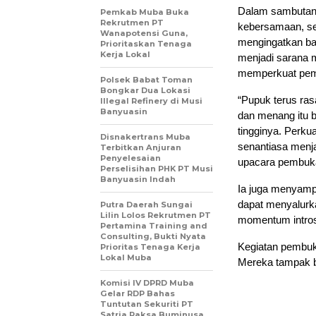
Dalam sambutann
Pemkab Muba Buka
Rekrutmen PT
kebersamaan, ser
Wanapotensi Guna,
mengingatkan ba
Prioritaskan Tenaga
Kerja Lokal
menjadi sarana m
memperkuat pemb
Polsek Babat Toman
Bongkar Dua Lokasi
“Pupuk terus ra
Illegal Refinery di Musi
Banyuasin
dan menang itu bi
tingginya. Perku
Disnakertrans Muba
senantiasa menja
Terbitkan Anjuran
Penyelesaian
upacara pembuk
Perselisihan PHK PT Musi
Banyuasin Indah
Ia juga menyampa
dapat menyalurk
Putra Daerah Sungai
Lilin Lolos Rekrutmen PT
momentum introsp
Pertamina Training and
Consulting, Bukti Nyata
Kegiatan pembuka
Prioritas Tenaga Kerja
Lokal Muba
Mereka tampak b
Komisi IV DPRD Muba
Gelar RDP Bahas
Tuntutan Sekuriti PT
Satria Raksa Buminusa