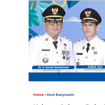
Home
Musi Banyuasin
/