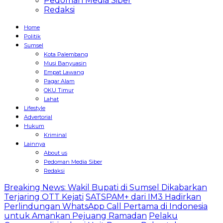
Pedoman Media Siber
Redaksi
Home
Politik
Sumsel
Kota Palembang
Musi Banyuasin
Empat Lawang
Pagar Alam
OKU Timur
Lahat
Lifestyle
Advertorial
Hukum
Kriminal
Lainnya
About us
Pedoman Media Siber
Redaksi
Breaking News: Wakil Bupati di Sumsel Dikabarkan
Terjaring OTT Kejati
SATSPAM+ dari IM3 Hadirkan
Perlindungan WhatsApp Call Pertama di Indonesia
untuk Amankan Pejuang Ramadan
Pelaku