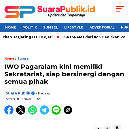
HOME
POLITIK
SUMSEL
LIFESTYLE
ADVERTORIAL
HUK
n Terjaring OTT Kejati
SATSPAM+ dari IM3 Hadirkan Perlind
/
Home
Sumsel
IWO Pagaralam kini memiliki
Sekretariat, siap bersinergi dengan
semua pihak
Suara Publik
- Redaksi
Senin, 11 Januari 2021
A