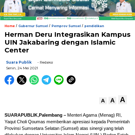
/
/
/
Home
Gubernur Sumsel
Pemprov Sumsel
pendidikan
Herman Deru Integrasikan Kampus
UIN Jakabaring dengan Islamic
Center
Suara Publik
- Redaksi
Senin, 24 Mei 2021
A
A
A
SUARAPUBLIK,Palembang –
Menteri Agama (Menag) RI,
Yaqut Choli Qoumas memberikan apresiasi kepada Pemerintah
Provinsi Sumsetara Selatan (Sumsel) atas sinergi yang telah
dilakukan dengan Universitas Islam Negeri (UIN ) Raden Fatah