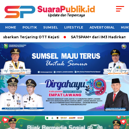
HOME
POLITIK
SUMSEL
LIFESTYLE
ADVERTORIAL
HUK
barkan Terjaring OTT Kejati
SATSPAM+ dari IM3 Hadirkan Pe