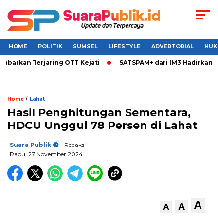
HOME
POLITIK
SUMSEL
LIFESTYLE
ADVERTORIAL
HUK
rkan Terjaring OTT Kejati
SATSPAM+ dari IM3 Hadirkan Perli
/
Home
Lahat
Hasil Penghitungan Sementara,
HDCU Unggul 78 Persen di Lahat
Suara Publik
- Redaksi
Rabu, 27 November 2024
A
A
A