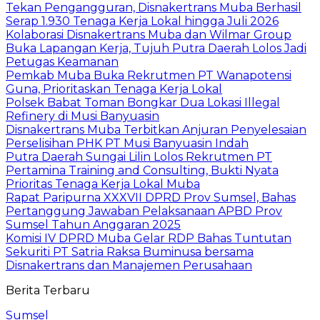
Tekan Pengangguran, Disnakertrans Muba Berhasil
Serap 1.930 Tenaga Kerja Lokal hingga Juli 2026
Kolaborasi Disnakertrans Muba dan Wilmar Group
Buka Lapangan Kerja, Tujuh Putra Daerah Lolos Jadi
Petugas Keamanan
Pemkab Muba Buka Rekrutmen PT Wanapotensi
Guna, Prioritaskan Tenaga Kerja Lokal
Polsek Babat Toman Bongkar Dua Lokasi Illegal
Refinery di Musi Banyuasin
Disnakertrans Muba Terbitkan Anjuran Penyelesaian
Perselisihan PHK PT Musi Banyuasin Indah
Putra Daerah Sungai Lilin Lolos Rekrutmen PT
Pertamina Training and Consulting, Bukti Nyata
Prioritas Tenaga Kerja Lokal Muba
Rapat Paripurna XXXVII DPRD Prov Sumsel, Bahas
Pertanggung Jawaban Pelaksanaan APBD Prov
Sumsel Tahun Anggaran 2025
Komisi IV DPRD Muba Gelar RDP Bahas Tuntutan
Sekuriti PT Satria Raksa Buminusa bersama
Disnakertrans dan Manajemen Perusahaan
Berita Terbaru
Sumsel