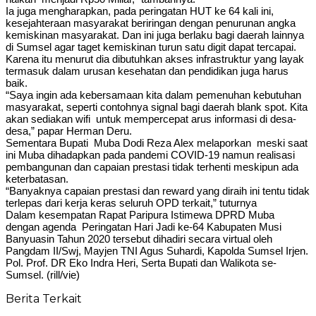
Ia juga mengharapkan, pada peringatan HUT ke 64 kali ini,
kesejahteraan masyarakat beriringan dengan penurunan angka
kemiskinan masyarakat. Dan ini juga berlaku bagi daerah lainnya
di Sumsel agar taget kemiskinan turun satu digit dapat tercapai.
Karena itu menurut dia dibutuhkan akses infrastruktur yang layak
termasuk dalam urusan kesehatan dan pendidikan juga harus
baik.
“Saya ingin ada kebersamaan kita dalam pemenuhan kebutuhan
masyarakat, seperti contohnya signal bagi daerah blank spot. Kita
akan sediakan wifi untuk mempercepat arus informasi di desa-
desa,” papar Herman Deru.
Sementara Bupati Muba Dodi Reza Alex melaporkan meski saat
ini Muba dihadapkan pada pandemi COVID-19 namun realisasi
pembangunan dan capaian prestasi tidak terhenti meskipun ada
keterbatasan.
“Banyaknya capaian prestasi dan reward yang diraih ini tentu tidak
terlepas dari kerja keras seluruh OPD terkait,” tuturnya
Dalam kesempatan Rapat Paripura Istimewa DPRD Muba
dengan agenda Peringatan Hari Jadi ke-64 Kabupaten Musi
Banyuasin Tahun 2020 tersebut dihadiri secara virtual oleh
Pangdam II/Swj, Mayjen TNI Agus Suhardi, Kapolda Sumsel Irjen.
Pol. Prof. DR Eko Indra Heri, Serta Bupati dan Walikota se-
Sumsel. (rill/vie)
Berita Terkait