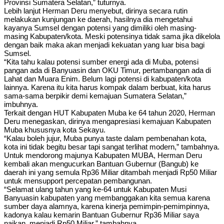
Provinsi Sumatera Selatan,” tuturnya.
Lebih lanjut Herman Deru menyebut, dirinya secara rutin
melakukan kunjungan ke daerah, hasilnya dia mengetahui
kayanya Sumsel dengan potensi yang dimiliki oleh masing-
masing Kabupaten/kota. Meski potensinya tidak sama jika dikelola
dengan baik maka akan menjadi kekuatan yang luar bisa bagi
Sumsel.
“Kita tahu kalau potensi sumber energi ada di Muba, potensi
pangan ada di Banyuasin dan OKU Timur, pertambangan ada di
Lahat dan Muara Enim. Belum lagi potensi di kabupaten/kota
lainnya. Karena itu kita harus kompak dalam berbuat, kita harus
sama-sama berpikir demi kemajuan Sumatera Selatan,”
imbuhnya.
Terkait dengan HUT Kabupaten Muba ke 64 tahun 2020, Herman
Deru menegaskan, dirinya mengapresiasi kemajuan Kabupaten
Muba khususnya kota Sekayu.
“Kalau boleh jujur, Muba punya taste dalam pembenahan kota,
kota ini tidak begitu besar tapi sangat terlihat modern,” tambahnya.
Untuk mendorong majunya Kabupaten MUBA, Herman Deru
kembali akan mengucurkan Bantuan Gubernur (Bangub) ke
daerah ini yang semula Rp36 Miliar ditambah menjadi Rp50 Miliar
untuk mensupport percepatan pembangunan.
“Selamat ulang tahun yang ke-64 untuk Kabupaten Musi
Banyuasin kabupaten yang membanggakan kita semua karena
sumber daya alamnya, karena kinerja pemimpin-pemimpinnya,
kadonya kalau kemarin Bantuan Gubernur Rp36 Miliar saya
naikan menjadi Rp50 Miliar,” tambahnya.