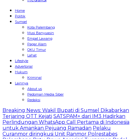
Home
Politik
Sumsel
Kota Palembang
Musi Banyuasin
Empat Lawang
Pagar Alam
OKU Timur
Lahat
Lifestyle
Advertorial
Hukum
Kriminal
Lainnya
About us
Pedoman Media Siber
Redaksi
Breaking News: Wakil Bupati di Sumsel Dikabarkan
Terjaring OTT Kejati
SATSPAM+ dari IM3 Hadirkan
Perlindungan WhatsApp Call Pertama di Indonesia
untuk Amankan Pejuang Ramadan
Pelaku
Curanmor diringkusi Unit Ranmor Polrestabes