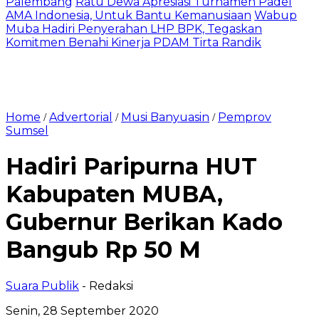
Palembang
Ratu Dewa Apresiasi Turnamen Padel
AMA Indonesia, Untuk Bantu Kemanusiaan
Wabup
Muba Hadiri Penyerahan LHP BPK, Tegaskan
Komitmen Benahi Kinerja PDAM Tirta Randik
Home
Advertorial
Musi Banyuasin
Pemprov
/
/
/
Sumsel
Hadiri Paripurna HUT
Kabupaten MUBA,
Gubernur Berikan Kado
Bangub Rp 50 M
Suara Publik
- Redaksi
Senin, 28 September 2020