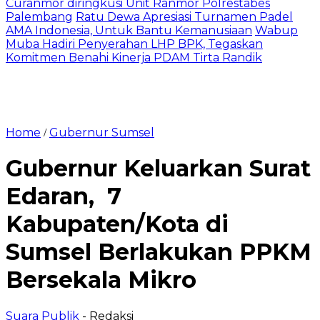
Curanmor diringkusi Unit Ranmor Polrestabes
Palembang
Ratu Dewa Apresiasi Turnamen Padel
AMA Indonesia, Untuk Bantu Kemanusiaan
Wabup
Muba Hadiri Penyerahan LHP BPK, Tegaskan
Komitmen Benahi Kinerja PDAM Tirta Randik
Home
Gubernur Sumsel
/
Gubernur Keluarkan Surat
Edaran, 7
Kabupaten/Kota di
Sumsel Berlakukan PPKM
Bersekala Mikro
Suara Publik
- Redaksi