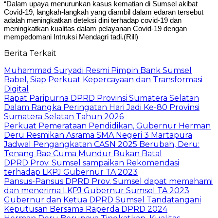
“Dalam upaya menurunkan kasus kematian di Sumsel akibat
Covid-19, langkah-langkah yang diambil dalam edaran tersebut
adalah meningkatkan deteksi dini terhadap covid-19 dan
meningkatkan kualitas dalam pelayanan Covid-19 dengan
mempedomani Intruksi Mendagri tadi.(Rill)
Berita Terkait
Muhammad Suryadi Resmi Pimpin Bank Sumsel
Babel, Siap Perkuat Kepercayaan dan Transformasi
Digital
Rapat Paripurna DPRD Provinsi Sumatera Selatan
Dalam Rangka Peringatan Hari Jadi Ke-80 Provinsi
Sumatera Selatan Tahun 2026
Perkuat Pemerataan Pendidikan, Gubernur Herman
Deru Resmikan Asrama SMA Negeri 3 Martapura
Jadwal Pengangkatan CASN 2025 Berubah, Deru:
Tenang Bae Cuma Mundur Bukan Batal
DPRD Prov. Sumsel sampaikan Rekomendasi
terhadap LKPJ Gubernur TA 2023
Pansus-Pansus DPRD Prov. Sumsel dapat memahami
dan menerima LKPJ Gubernur Sumsel TA 2023
Gubernur dan Ketua DPRD Sumsel Tandatangani
Keputusan Bersama Raperda DPRD 2024