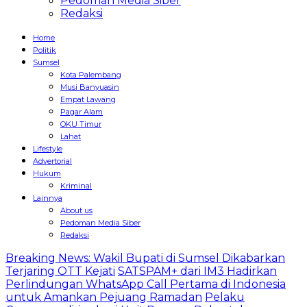
Pedoman Media Siber
Redaksi
Home
Politik
Sumsel
Kota Palembang
Musi Banyuasin
Empat Lawang
Pagar Alam
OKU Timur
Lahat
Lifestyle
Advertorial
Hukum
Kriminal
Lainnya
About us
Pedoman Media Siber
Redaksi
Breaking News: Wakil Bupati di Sumsel Dikabarkan
Terjaring OTT Kejati
SATSPAM+ dari IM3 Hadirkan
Perlindungan WhatsApp Call Pertama di Indonesia
untuk Amankan Pejuang Ramadan
Pelaku