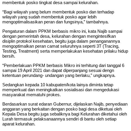
membentuk posko tingkat desa sampai kelurahan.
“Bagi wilayah yang belum membentuk posko dan terhadap
wilayah yang sudah membentuk posko agar lebih
mengoptimalisasikan peran dan fungsinya,” tambahnya.
Pengaturan dalam PPKM berbasis mikro ini, kata Najib sampai
dengan pemerintah desa, kelurahan dengan mengintesifkan
disiplin protokol kesehatan, begitu juga dalam penanganannya
mengoptimalkan peran camat seluruhnya seperti 3T (Tracing,
Testing, Treatment) serta memperlakukan kesehatan prilaku hidup
bersih.
“Pemberlakuan PPKM berbasis Mikro ini terhitung dari tanggal 6
sampai 19 April 2021 dan dapat diperpanjang sesuai dengn
ketentuan perundang- undangan yang berlaku,” ungkapnya.
Sedangkan kepada 10 kabupaten/kota lainya diminta tetap
memperkuat dan meningkatkan sosialisasi dan mengedukasi
masyarakat mematuhi prokes.
Berdasarkan surat edaran Gubernur, dijelaskan Najib, penyediaan
anggaran yang berkaitan dengan posko bagi desa diketuai oleh
Kepala Desa begitu juga sebaliknya bagi Kelurahan diketahui oleh
Lurah termasuk pelaksanaannya sendiri di bantu oleh setiap
aparat kelurahan.