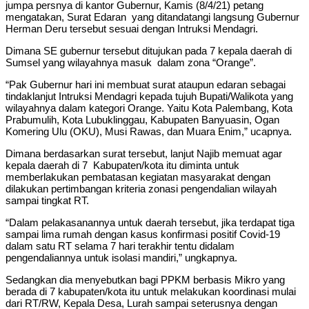
jumpa persnya di kantor Gubernur, Kamis (8/4/21) petang
mengatakan, Surat Edaran yang ditandatangi langsung Gubernur
Herman Deru tersebut sesuai dengan Intruksi Mendagri.
Dimana SE gubernur tersebut ditujukan pada 7 kepala daerah di
Sumsel yang wilayahnya masuk dalam zona “Orange”.
“Pak Gubernur hari ini membuat surat ataupun edaran sebagai
tindaklanjut Intruksi Mendagri kepada tujuh Bupati/Walikota yang
wilayahnya dalam kategori Orange. Yaitu Kota Palembang, Kota
Prabumulih, Kota Lubuklinggau, Kabupaten Banyuasin, Ogan
Komering Ulu (OKU), Musi Rawas, dan Muara Enim,” ucapnya.
Dimana berdasarkan surat tersebut, lanjut Najib memuat agar
kepala daerah di 7 Kabupaten/kota itu diminta untuk
memberlakukan pembatasan kegiatan masyarakat dengan
dilakukan pertimbangan kriteria zonasi pengendalian wilayah
sampai tingkat RT.
“Dalam pelakasanannya untuk daerah tersebut, jika terdapat tiga
sampai lima rumah dengan kasus konfirmasi positif Covid-19
dalam satu RT selama 7 hari terakhir tentu didalam
pengendaliannya untuk isolasi mandiri,” ungkapnya.
Sedangkan dia menyebutkan bagi PPKM berbasis Mikro yang
berada di 7 kabupaten/kota itu untuk melakukan koordinasi mulai
dari RT/RW, Kepala Desa, Lurah sampai seterusnya dengan