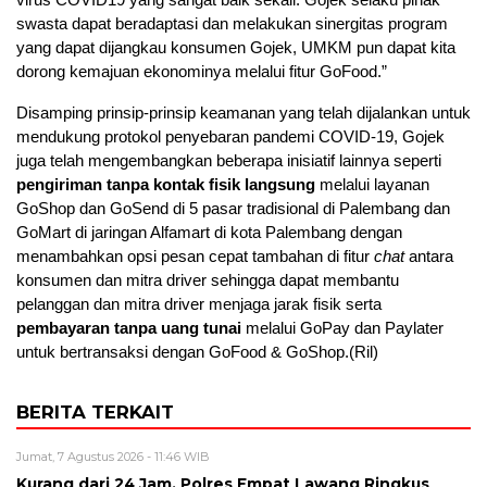
swasta dapat beradaptasi dan melakukan sinergitas program
yang dapat dijangkau konsumen Gojek, UMKM pun dapat kita
dorong kemajuan ekonominya melalui fitur GoFood.”
Disamping prinsip-prinsip keamanan yang telah dijalankan untuk
mendukung protokol penyebaran pandemi COVID-19, Gojek
juga telah mengembangkan beberapa inisiatif lainnya seperti ​
pengiriman tanpa kontak fisik langsung
melalui layanan
GoShop dan GoSend di 5 pasar tradisional di Palembang dan
GoMart di jaringan Alfamart di kota Palembang dengan
menambahkan opsi pesan cepat tambahan di fitur ​
chat
antara
konsumen dan mitra driver sehingga dapat membantu
pelanggan dan mitra driver menjaga jarak fisik serta ​
pembayaran tanpa uang tunai
melalui GoPay dan Paylater
untuk bertransaksi dengan GoFood & GoShop.(Ril)
BERITA TERKAIT
Jumat, 7 Agustus 2026 - 11:46 WIB
Kurang dari 24 Jam, Polres Empat Lawang Ringkus