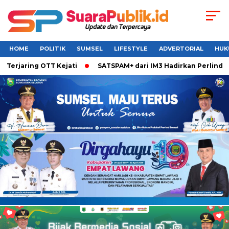
HOME
POLITIK
SUMSEL
LIFESTYLE
ADVERTORIAL
HUK
ing OTT Kejati
SATSPAM+ dari IM3 Hadirkan Perlindungan Wh