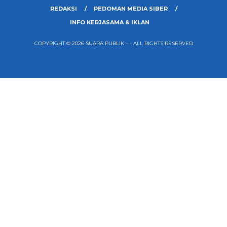
REDAKSI
PEDOMAN MEDIA SIBER
INFO KERJASAMA & IKLAN
COPYRIGHT © 2026 SUARA PUBLIK – - ALL RIGHTS RESERVED