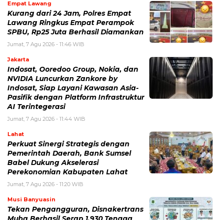
Empat Lawang
Kurang dari 24 Jam, Polres Empat
Lawang Ringkus Empat Perampok
SPBU, Rp25 Juta Berhasil Diamankan
Jumat, 7 Agu 2026 - 11:46 WIB
Jakarta
Indosat, Ooredoo Group, Nokia, dan
NVIDIA Luncurkan Zankore by
Indosat, Siap Layani Kawasan Asia-
Pasifik dengan Platform Infrastruktur
AI Terintegerasi
Jumat, 7 Agu 2026 - 11:44 WIB
Lahat
Perkuat Sinergi Strategis dengan
Pemerintah Daerah, Bank Sumsel
Babel Dukung Akselerasi
Perekonomian Kabupaten Lahat
Jumat, 7 Agu 2026 - 11:20 WIB
Musi Banyuasin
Tekan Pengangguran, Disnakertrans
Muba Berhasil Serap 1.930 Tenaga