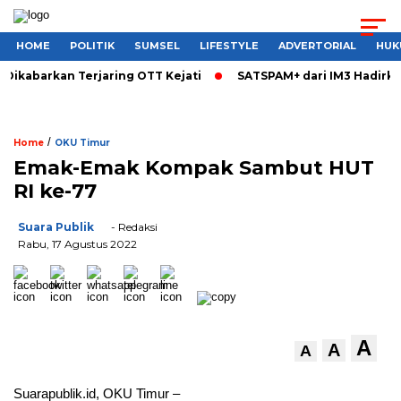
HOME
POLITIK
SUMSEL
LIFESTYLE
ADVERTORIAL
HUK
Dikabarkan Terjaring OTT Kejati
SATSPAM+ dari IM3 Hadirkan
/
Home
OKU Timur
Emak-Emak Kompak Sambut HUT
RI ke-77
Suara Publik
- Redaksi
Rabu, 17 Agustus 2022
A
A
A
Suarapublik.id, OKU Timur –