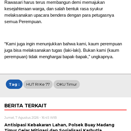
Rawasari harus terus membangun demi memajukan
kesejahteraan warga, dan salah bentuk rasa syukur
melaksanakan upacara bendera dengan para petugasnya
semua Perempuan.
“Kami juga ingin menunjukkan bahwa kami, kaum perempuan
juga bisa melaksanakan tugas (laki-laki). Bukan kami (kaum
perempuan) tidak menghargai bapak-bapak,” ungkapnya.
Tag :
HUT RI Ke 77
OKU Timur
BERITA TERKAIT
Jumat, 7 Agustus 2026 - 16:45 WIB
Antisipasi Kebakaran Lahan, Polsek Buay Madang
Timur Gelar Mitigasi dan Sosialisasi Karhutla