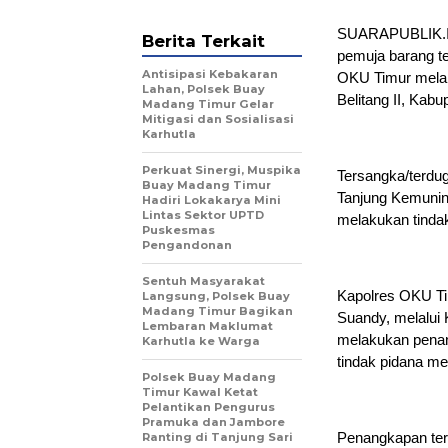
SUARAPUBLIK.ID
Berita Terkait
pemuja barang te
Antisipasi Kebakaran
OKU Timur melak
Lahan, Polsek Buay
Belitang II, Kab
Madang Timur Gelar
Mitigasi dan Sosialisasi
Karhutla
Perkuat Sinergi, Muspika
Tersangka/terdug
Buay Madang Timur
Tanjung Kemunin
Hadiri Lokakarya Mini
Lintas Sektor UPTD
melakukan tinda
Puskesmas
Pengandonan
Sentuh Masyarakat
Kapolres OKU Ti
Langsung, Polsek Buay
Madang Timur Bagikan
Suandy, melalui
Lembaran Maklumat
melakukan penan
Karhutla ke Warga
tindak pidana me
Polsek Buay Madang
Timur Kawal Ketat
Pelantikan Pengurus
Pramuka dan Jambore
Penangkapan terh
Ranting di Tanjung Sari