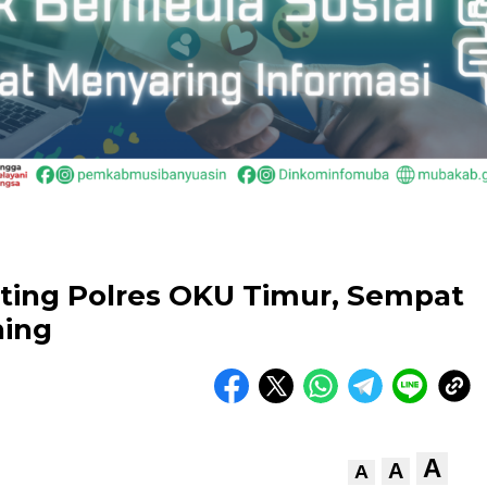
nting Polres OKU Timur, Sempat
ning
A
A
A