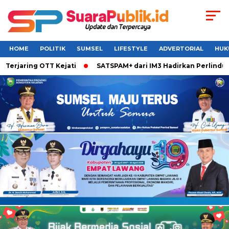
HOME
POLITIK
SUMSEL
LIFESTYLE
ADVERTORIAL
HUK
ring OTT Kejati
SATSPAM+ dari IM3 Hadirkan Perlindungan W