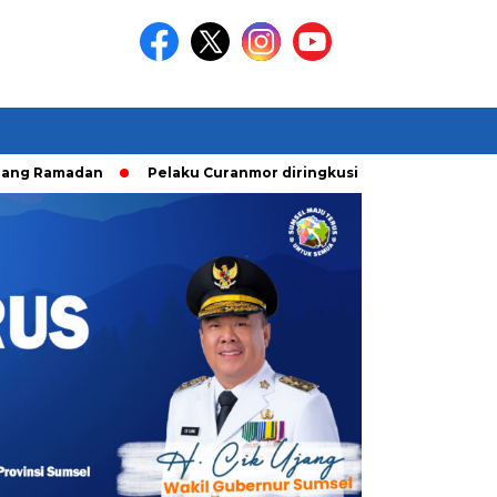
dan
Pelaku Curanmor diringkusi Unit Ranmor Polrestabes P