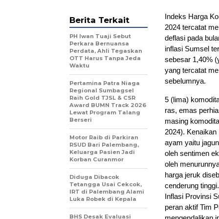
Indeks Harga Ko
Berita Terkait
2024 tercatat me
PH Iwan Tuaji Sebut
deflasi pada bul
Perkara Bernuansa
inflasi Sumsel t
Perdata, Ahli Tegaskan
OTT Harus Tanpa Jeda
sebesar 1,40% (y
Waktu
yang tercatat me
sebelumnya.
Pertamina Patra Niaga
Regional Sumbagsel
Raih Gold TJSL & CSR
5 (lima) komodit
Award BUMN Track 2026
ras, emas perhia
Lewat Program Talang
Berseri
masing komodita
2024). Kenaikan
Motor Raib di Parkiran
ayam yaitu jagun
RSUD Bari Palembang,
Keluarga Pasien Jadi
oleh sentimen e
Korban Curanmor
oleh menurunnya
harga jeruk dise
Diduga Dibacok
Tetangga Usai Cekcok,
cenderung tinggi.
IRT di Palembang Alami
Inflasi Provinsi 
Luka Robek di Kepala
peran aktif Tim 
BHS Desak Evaluasi
mengendalikan in