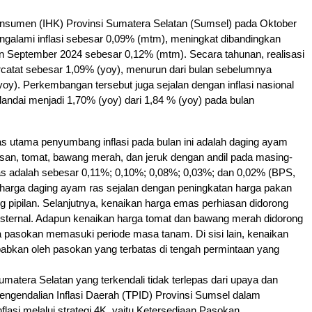
nsumen (IHK) Provinsi Sumatera Selatan (Sumsel) pada Oktober
ngalami inflasi sebesar 0,09% (mtm), meningkat dibandingkan
an September 2024 sebesar 0,12% (mtm). Secara tahunan, realisasi
ercatat sebesar 1,09% (yoy), menurun dari bulan sebelumnya
oy). Perkembangan tersebut juga sejalan dengan inflasi nasional
landai menjadi 1,70% (yoy) dari 1,84 % (yoy) pada bulan
as utama penyumbang inflasi pada bulan ini adalah daging ayam
san, tomat, bawang merah, dan jeruk dengan andil pada masing-
s adalah sebesar 0,11%; 0,10%; 0,08%; 0,03%; dan 0,02% (BPS,
 harga daging ayam ras sejalan dengan peningkatan harga pakan
g pipilan. Selanjutnya, kenaikan harga emas perhiasan didorong
ksternal. Adapun kenaikan harga tomat dan bawang merah didorong
 pasokan memasuki periode masa tanam. Di sisi lain, kenaikan
babkan oleh pasokan yang terbatas di tengah permintaan yang
Sumatera Selatan yang terkendali tidak terlepas dari upaya dan
Pengendalian Inflasi Daerah (TPID) Provinsi Sumsel dalam
flasi melalui strategi 4K, yaitu Ketersediaan Pasokan,