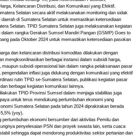
arga, Kelancaran Distribusi, dan Komunikasi yang Efektif.
matera Selatan secara aktif melaksanakan monitoring dan sidak
i daerah di Sumatera Selatan untuk memastikan ketersediaan
tera Selatan. TPID Sumatera Selatan juga melaksanakan kegiatan
i dalam rangka Gerakan Sumsel Mandiri Pangan (GSMP) Goes to
bang pada Oktober 2024 untuk memastikan ketersediaan pasokan
arga dan kelancaran distribusi komoditas dilakukan dengan
n mengkoordinasikan berbagai instansi dalam subsidi harga,
, maupun subsidi operasional lain dalam rangka pelaksanaan pasar
, pengendalian inflasi juga didukung dengan komunikasi yang efektif
ordinasi rutin TPID se-Sumatera Selatan, publikasi kegiatan pasar
an berbagai kegiatan komunikasi lainnya.
lakukan TPID Provinsi Sumsel dalam menjaga stabilitas juga
upaya untuk terus mendukung pertumbuhan ekonomi yang
konomi Sumatera Selatan pada tahun 2024 diprakirakan berada
-5,5% (yoy).
g pertumbuhan ekonomi bersumber dari aktivitas Pemilu dan
sungnya penyelesaian PSN dan proyek swasta lain, serta cuaca
h stabil sehingga dapat mendorong produktivitas sektor pertanian dan