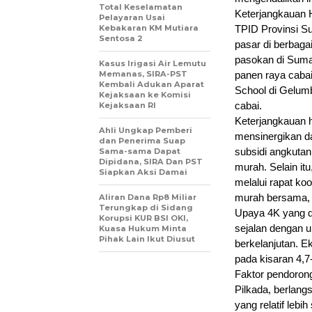
Total Keselamatan
Keterjangkauan H
Pelayaran Usai
Kebakaran KM Mutiara
TPID Provinsi Su
Sentosa 2
pasar di berbaga
pasokan di Suma
Kasus Irigasi Air Lemutu
Memanas, SIRA-PST
panen raya caba
Kembali Adukan Aparat
School di Gelum
Kejaksaan ke Komisi
cabai.
Kejaksaan RI
Keterjangkauan h
Ahli Ungkap Pemberi
mensinergikan da
dan Penerima Suap
subsidi angkutan
Sama-sama Dapat
Dipidana, SIRA Dan PST
murah. Selain itu
Siapkan Aksi Damai
melalui rapat ko
murah bersama, d
Aliran Dana Rp8 Miliar
Terungkap di Sidang
Upaya 4K yang di
Korupsi KUR BSI OKI,
sejalan dengan 
Kuasa Hukum Minta
Pihak Lain Ikut Diusut
berkelanjutan. E
pada kisaran 4,7
Faktor pendoron
Pilkada, berlang
yang relatif lebi