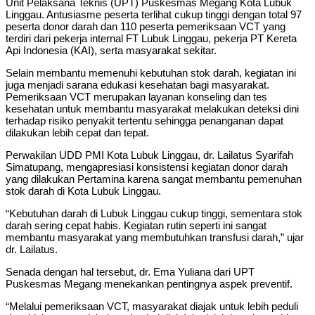
Unit Pelaksana Teknis (UPT) Puskesmas Megang Kota Lubuk
Linggau. Antusiasme peserta terlihat cukup tinggi dengan total 97
peserta donor darah dan 110 peserta pemeriksaan VCT yang
terdiri dari pekerja internal FT Lubuk Linggau, pekerja PT Kereta
Api Indonesia (KAI), serta masyarakat sekitar.
Selain membantu memenuhi kebutuhan stok darah, kegiatan ini
juga menjadi sarana edukasi kesehatan bagi masyarakat.
Pemeriksaan VCT merupakan layanan konseling dan tes
kesehatan untuk membantu masyarakat melakukan deteksi dini
terhadap risiko penyakit tertentu sehingga penanganan dapat
dilakukan lebih cepat dan tepat.
Perwakilan UDD PMI Kota Lubuk Linggau, dr. Lailatus Syarifah
Simatupang, mengapresiasi konsistensi kegiatan donor darah
yang dilakukan Pertamina karena sangat membantu pemenuhan
stok darah di Kota Lubuk Linggau.
“Kebutuhan darah di Lubuk Linggau cukup tinggi, sementara stok
darah sering cepat habis. Kegiatan rutin seperti ini sangat
membantu masyarakat yang membutuhkan transfusi darah,” ujar
dr. Lailatus.
Senada dengan hal tersebut, dr. Ema Yuliana dari UPT
Puskesmas Megang menekankan pentingnya aspek preventif.
“Melalui pemeriksaan VCT, masyarakat diajak untuk lebih peduli