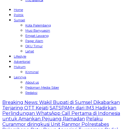
Home
Politik
Sumsel
Kota Palembang
Musi Banyuasin
Empat Lawang
Pagar Alam
OKU Timur
Lahat
Lifestyle
Advertorial
Hukum
Kriminal
Lainnya
About us
Pedoman Media Siber
Redaksi
Breaking News: Wakil Bupati di Sumsel Dikabarkan
Terjaring OTT Kejati
SATSPAM+ dari IM3 Hadirkan
Perlindungan WhatsApp Call Pertama di Indonesia
untuk Amankan Pejuang Ramadan
Pelaku
Curanmor diringkusi Unit Ranmor Polrestabes