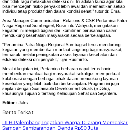
dan tidak ragu melakukan deteksi dini. Ini adalah kunci agar kita
bisa mencegah risiko penyakit lebih awal dan memastikan setiap
individu tetap produktif dan dalam kondisi sehat,” tutur dr. Ema.
Area Manager Communication, Relations & CSR Pertamina Patra
Niaga Regional Sumbagsel, Rusminto Wahyudi, mengatakan
kegiatan ini menjadi bagian dari komitmen perusahaan dalam
mendukung kesehatan masyarakat secara berkelanjutan.
“Pertamina Patra Niaga Regional Sumbagsel terus mendorong
kegiatan yang memberikan manfaat langsung bagi masyarakat,
termasuk melalui peningkatan akses layanan kesehatan dan
edukasi deteksi dini penyakit,” ujar Rusminto.
Melalui kegiatan ini, Pertamina berharap dapat terus hadir
memberikan manfaat bagi masyarakat sekaligus memperkuat
kolaborasi dengan berbagai pihak dalam mendukung layanan
kesehatan yang lebih baik dan berkelanjutan. Program ini juga
sejalan dengan Sustainable Development Goals (SDGs),
khususnya Tujuan 3 tentang Kehidupan Sehat dan Sejahtera.
Editor :
Jaks
Berita Terkait
DLH Palembang Ingatkan Warga: Dilarang Membakar
Sampah Sembarangan, Denda Rp50 Juta