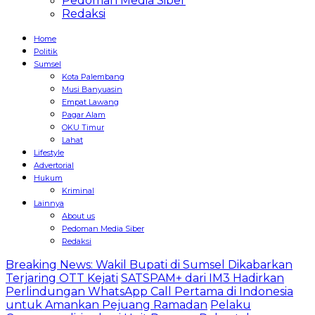
Pedoman Media Siber
Redaksi
Home
Politik
Sumsel
Kota Palembang
Musi Banyuasin
Empat Lawang
Pagar Alam
OKU Timur
Lahat
Lifestyle
Advertorial
Hukum
Kriminal
Lainnya
About us
Pedoman Media Siber
Redaksi
Breaking News: Wakil Bupati di Sumsel Dikabarkan
Terjaring OTT Kejati
SATSPAM+ dari IM3 Hadirkan
Perlindungan WhatsApp Call Pertama di Indonesia
untuk Amankan Pejuang Ramadan
Pelaku