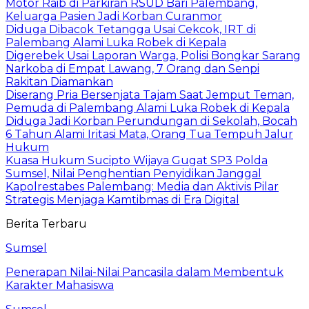
Motor Raib di Parkiran RSUD Bari Palembang,
Keluarga Pasien Jadi Korban Curanmor
Diduga Dibacok Tetangga Usai Cekcok, IRT di
Palembang Alami Luka Robek di Kepala
Digerebek Usai Laporan Warga, Polisi Bongkar Sarang
Narkoba di Empat Lawang, 7 Orang dan Senpi
Rakitan Diamankan
Diserang Pria Bersenjata Tajam Saat Jemput Teman,
Pemuda di Palembang Alami Luka Robek di Kepala
Diduga Jadi Korban Perundungan di Sekolah, Bocah
6 Tahun Alami Iritasi Mata, Orang Tua Tempuh Jalur
Hukum
Kuasa Hukum Sucipto Wijaya Gugat SP3 Polda
Sumsel, Nilai Penghentian Penyidikan Janggal
Kapolrestabes Palembang: Media dan Aktivis Pilar
Strategis Menjaga Kamtibmas di Era Digital
Berita Terbaru
Sumsel
Penerapan Nilai-Nilai Pancasila dalam Membentuk
Karakter Mahasiswa