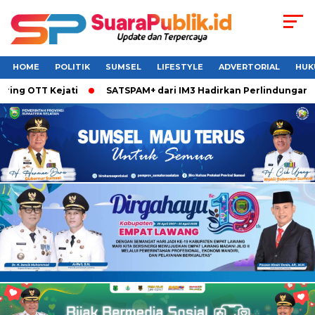
HOME
POLITIK
SUMSEL
LIFESTYLE
ADVERTORIAL
HUK
OTT Kejati
SATSPAM+ dari IM3 Hadirkan Perlindungan Whats