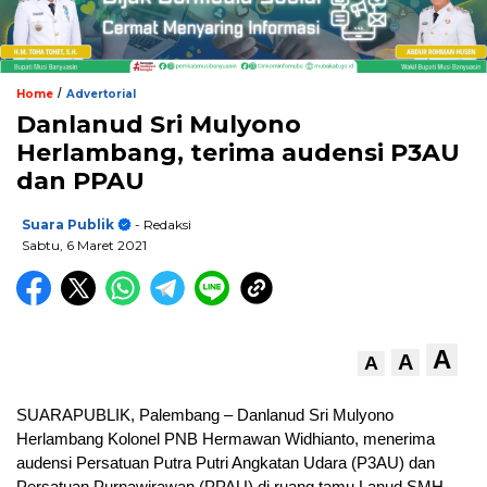
/
Home
Advertorial
Danlanud Sri Mulyono
Herlambang, terima audensi P3AU
dan PPAU
Suara Publik
- Redaksi
Sabtu, 6 Maret 2021
A
A
A
SUARAPUBLIK, Palembang – Danlanud Sri Mulyono
Herlambang Kolonel PNB Hermawan Widhianto, menerima
audensi Persatuan Putra Putri Angkatan Udara (P3AU) dan
Persatuan Purnawirawan (PPAU) di ruang tamu Lanud SMH,