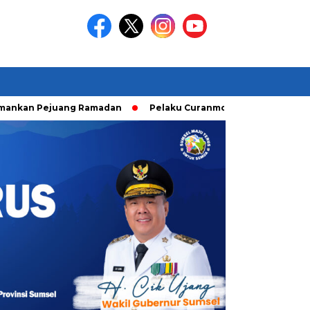
 Pejuang Ramadan
Pelaku Curanmor diringkusi Unit Ranmor 