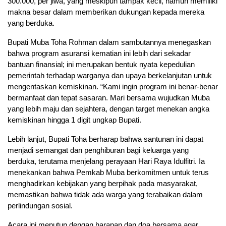
300.000, per jiwa, yang meskipun tampak kecil, namun memiliki
makna besar dalam memberikan dukungan kepada mereka
yang berduka.
Bupati Muba Toha Rohman dalam sambutannya menegaskan
bahwa program asuransi kematian ini lebih dari sekadar
bantuan finansial; ini merupakan bentuk nyata kepedulian
pemerintah terhadap warganya dan upaya berkelanjutan untuk
mengentaskan kemiskinan. “Kami ingin program ini benar-benar
bermanfaat dan tepat sasaran. Mari bersama wujudkan Muba
yang lebih maju dan sejahtera, dengan target menekan angka
kemiskinan hingga 1 digit ungkap Bupati.
Lebih lanjut, Bupati Toha berharap bahwa santunan ini dapat
menjadi semangat dan penghiburan bagi keluarga yang
berduka, terutama menjelang perayaan Hari Raya Idulfitri. Ia
menekankan bahwa Pemkab Muba berkomitmen untuk terus
menghadirkan kebijakan yang berpihak pada masyarakat,
memastikan bahwa tidak ada warga yang terabaikan dalam
perlindungan sosial.
Acara ini menutup dengan harapan dan doa bersama agar