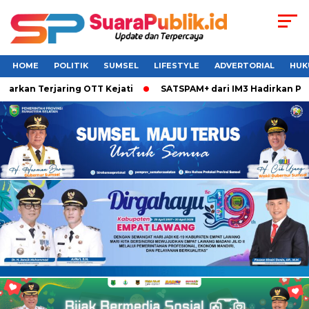
HOME
POLITIK
SUMSEL
LIFESTYLE
ADVERTORIAL
HUK
an Terjaring OTT Kejati
SATSPAM+ dari IM3 Hadirkan Perlin