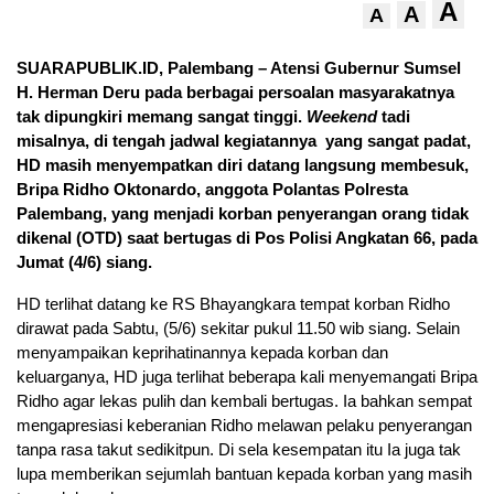
A
A
A
SUARAPUBLIK.ID, Palembang – Atensi Gubernur Sumsel
H. Herman Deru pada berbagai persoalan masyarakatnya
tak dipungkiri memang sangat tinggi.
Weekend
tadi
misalnya, di tengah jadwal kegiatannya yang sangat padat,
HD masih menyempatkan diri datang langsung membesuk,
Bripa Ridho Oktonardo, anggota Polantas Polresta
Palembang, yang menjadi korban penyerangan orang tidak
dikenal (OTD) saat bertugas di Pos Polisi Angkatan 66, pada
Jumat (4/6) siang.
HD terlihat datang ke RS Bhayangkara tempat korban Ridho
dirawat pada Sabtu, (5/6) sekitar pukul 11.50 wib siang. Selain
menyampaikan keprihatinannya kepada korban dan
keluarganya, HD juga terlihat beberapa kali menyemangati Bripa
Ridho agar lekas pulih dan kembali bertugas. Ia bahkan sempat
mengapresiasi keberanian Ridho melawan pelaku penyerangan
tanpa rasa takut sedikitpun. Di sela kesempatan itu Ia juga tak
lupa memberikan sejumlah bantuan kepada korban yang masih