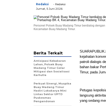
Redaksi
- Redaksi
Jumat, 5 Juni 2026
Personel Polsek Buay Madang Timur berdialog dengan 
Kecamatan Buay Madang Timur.
SUARAPUBLIK.I
Berita Terkait
kejahatan konve
Antisipasi Kebakaran
patroli dialogis 
Lahan, Polsek Buay
bahan bakar Per
Madang Timur Gelar
Mitigasi dan Sosialisasi
Timur, pada Juma
Karhutla
Perkuat Sinergi, Muspika
Buay Madang Timur
Petugas kepolisi
Hadiri Lokakarya Mini
Lintas Sektor UPTD
langsung aktivit
Puskesmas
yang sedang men
Pengandonan