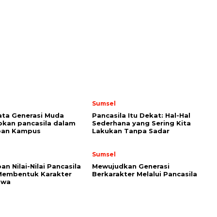
Sumsel
ata Generasi Muda
Pancasila Itu Dekat: Hal-Hal
kan pancasila dalam
Sederhana yang Sering Kita
upan Kampus
Lakukan Tanpa Sadar
Sumsel
an Nilai-Nilai Pancasila
Mewujudkan Generasi
Membentuk Karakter
Berkarakter Melalui Pancasila
swa