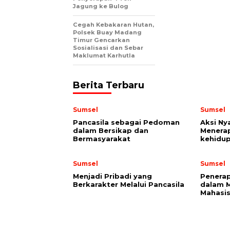
Jagung ke Bulog
Cegah Kebakaran Hutan,
Polsek Buay Madang
Timur Gencarkan
Sosialisasi dan Sebar
Maklumat Karhutla
Berita Terbaru
Sumsel
Sumsel
Pancasila sebagai Pedoman
Aksi Ny
dalam Bersikap dan
Menerap
Bermasyarakat
kehid
Sumsel
Sumsel
Menjadi Pribadi yang
Penerap
Berkarakter Melalui Pancasila
dalam 
Mahasi