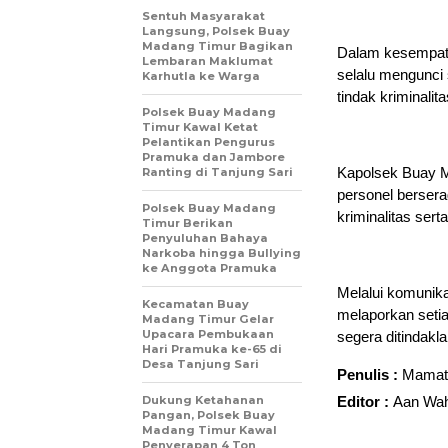
Sentuh Masyarakat
Langsung, Polsek Buay
Madang Timur Bagikan
Dalam kesempata
Lembaran Maklumat
selalu mengunci 
Karhutla ke Warga
tindak kriminalita
Polsek Buay Madang
Timur Kawal Ketat
Pelantikan Pengurus
Pramuka dan Jambore
Kapolsek Buay M
Ranting di Tanjung Sari
personel bersera
Polsek Buay Madang
kriminalitas ser
Timur Berikan
Penyuluhan Bahaya
Narkoba hingga Bullying
ke Anggota Pramuka
Melalui komunikas
Kecamatan Buay
melaporkan setia
Madang Timur Gelar
Upacara Pembukaan
segera ditindaklan
Hari Pramuka ke-65 di
Desa Tanjung Sari
Penulis :
Mamat
Dukung Ketahanan
Editor :
Aan Wah
Pangan, Polsek Buay
Madang Timur Kawal
Penyerapan 4 Ton