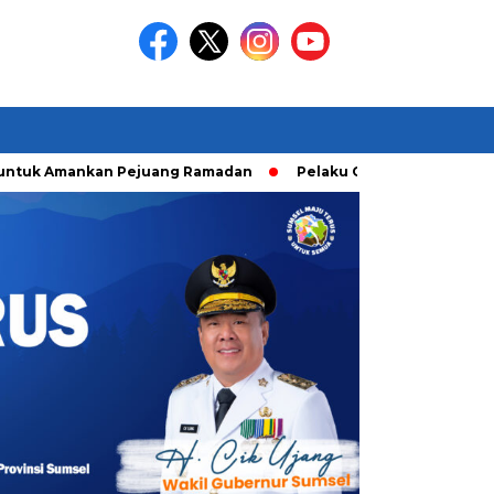
tuk Amankan Pejuang Ramadan
Pelaku Curanmor diringkusi U