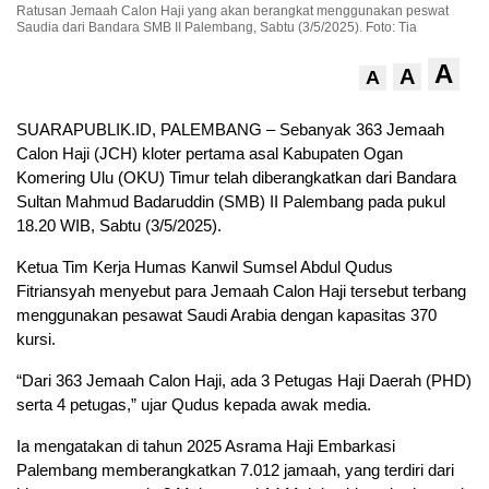
Ratusan Jemaah Calon Haji yang akan berangkat menggunakan peswat
Saudia dari Bandara SMB II Palembang, Sabtu (3/5/2025). Foto: Tia
A
A
A
SUARAPUBLIK.ID, PALEMBANG – Sebanyak 363 Jemaah
Calon Haji (JCH) kloter pertama asal Kabupaten Ogan
Komering Ulu (OKU) Timur telah diberangkatkan dari Bandara
Sultan Mahmud Badaruddin (SMB) II Palembang pada pukul
18.20 WIB, Sabtu (3/5/2025).
Ketua Tim Kerja Humas Kanwil Sumsel Abdul Qudus
Fitriansyah menyebut para Jemaah Calon Haji tersebut terbang
menggunakan pesawat Saudi Arabia dengan kapasitas 370
kursi.
“Dari 363 Jemaah Calon Haji, ada 3 Petugas Haji Daerah (PHD)
serta 4 petugas,” ujar Qudus kepada awak media.
Ia mengatakan di tahun 2025 Asrama Haji Embarkasi
Palembang memberangkatkan 7.012 jamaah, yang terdiri dari