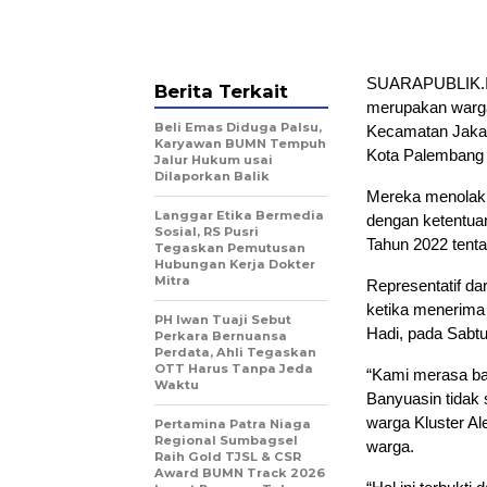
SUARAPUBLIK.ID
Berita Terkait
merupakan warga
Beli Emas Diduga Palsu,
Kecamatan Jakab
Karyawan BUMN Tempuh
Kota Palembang 
Jalur Hukum usai
Dilaporkan Balik
Mereka menolak 
Langgar Etika Bermedia
dengan ketentua
Sosial, RS Pusri
Tahun 2022 tent
Tegaskan Pemutusan
Hubungan Kerja Dokter
Mitra
Representatif da
ketika menerima
PH Iwan Tuaji Sebut
Hadi, pada Sabtu
Perkara Bernuansa
Perdata, Ahli Tegaskan
OTT Harus Tanpa Jeda
“Kami merasa ba
Waktu
Banyuasin tidak
warga Kluster A
Pertamina Patra Niaga
Regional Sumbagsel
warga.
Raih Gold TJSL & CSR
Award BUMN Track 2026