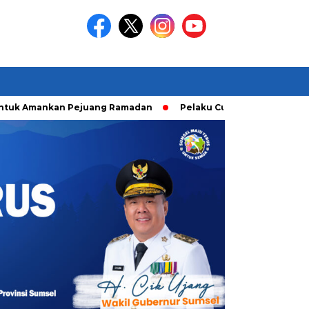
Amankan Pejuang Ramadan
Pelaku Curanmor diringkusi Unit 