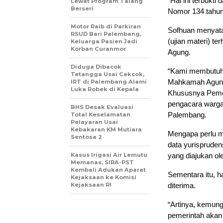
“Hal ini terbukti
Lewat Program Talang
Berseri
Nomor 134 tahun 
Motor Raib di Parkiran
Sofhuan menyata
RSUD Bari Palembang,
(ujian materi) 
Keluarga Pasien Jadi
Korban Curanmor
Agung.
Diduga Dibacok
“Kami membutuhk
Tetangga Usai Cekcok,
Mahkamah Agung. 
IRT di Palembang Alami
Luka Robek di Kepala
Khususnya Pemer
pengacara warga
BHS Desak Evaluasi
Palembang.
Total Keselamatan
Pelayaran Usai
Kebakaran KM Mutiara
Mengapa perlu m
Sentosa 2
data yurisprudens
Kasus Irigasi Air Lemutu
yang diajukan o
Memanas, SIRA-PST
Kembali Adukan Aparat
Sementara itu, h
Kejaksaan ke Komisi
Kejaksaan RI
diterima.
“Artinya, kemung
pemerintah akan 