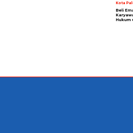
Kota Pa
Beli Em
Karyaw
Hukum u