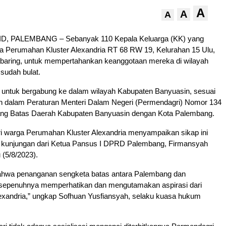
A
A
A
, PALEMBANG – Sebanyak 110 Kepala Keluarga (KK) yang
 Perumahan Kluster Alexandria RT 68 RW 19, Kelurahan 15 Ulu,
aring, untuk mempertahankan keanggotaan mereka di wilayah
sudah bulat.
untuk bergabung ke dalam wilayah Kabupaten Banyuasin, sesuai
n dalam Peraturan Menteri Dalam Negeri (Permendagri) Nomor 134
ang Batas Daerah Kabupaten Banyuasin dengan Kota Palembang.
ri warga Perumahan Kluster Alexandria menyampaikan sikap ini
 kunjungan dari Ketua Pansus I DPRD Palembang, Firmansyah
 (5/8/2023).
hwa penanganan sengketa batas antara Palembang dan
 sepenuhnya memperhatikan dan mengutamakan aspirasi dari
lexandria,” ungkap Sofhuan Yusfiansyah, selaku kuasa hukum