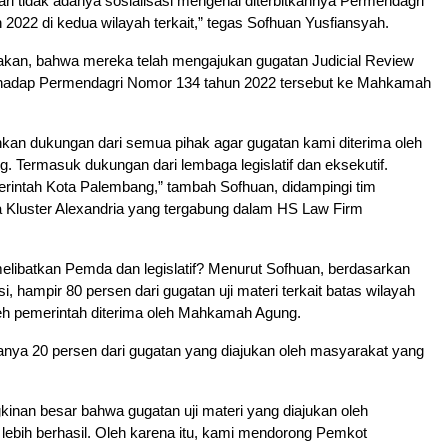
 dari tidak adanya sosialisasi mengenai diterbitkannya Permendagri
2022 di kedua wilayah terkait,” tegas Sofhuan Yusfiansyah.
kan, bahwa mereka telah mengajukan gugatan Judicial Review
terhadap Permendagri Nomor 134 tahun 2022 tersebut ke Mahkamah
an dukungan dari semua pihak agar gugatan kami diterima oleh
Termasuk dukungan dari lembaga legislatif dan eksekutif.
intah Kota Palembang,” tambah Sofhuan, didampingi tim
 Kluster Alexandria yang tergabung dalam HS Law Firm
elibatkan Pemda dan legislatif? Menurut Sofhuan, berdasarkan
i, hampir 80 persen dari gugatan uji materi terkait batas wilayah
leh pemerintah diterima oleh Mahkamah Agung.
anya 20 persen dari gugatan yang diajukan oleh masyarakat yang
kinan besar bahwa gugatan uji materi yang diajukan oleh
lebih berhasil. Oleh karena itu, kami mendorong Pemkot