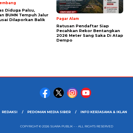
lembang
as Diduga Palsu,
an BUMN Tempuh Jalur
Pagar Alam
sai Dilaporkan Balik
Ratusan Pendaftar Siap
Pecahkan Rekor Bentangkan
2026 Meter Sang Saka Di Atap
Dempo
REDAKSI
PEDOMAN MEDIA SIBER
INFO KERJASAMA & IKLAN
COPYRIGHT © 2026 SUARA PUBLIK – - ALL RIGHTS RESERVED