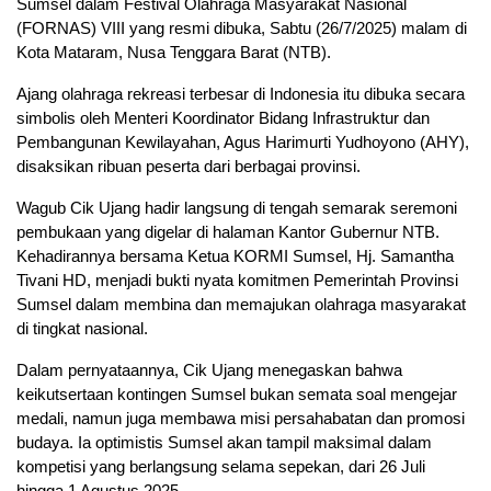
Sumsel dalam Festival Olahraga Masyarakat Nasional
(FORNAS) VIII yang resmi dibuka, Sabtu (26/7/2025) malam di
Kota Mataram, Nusa Tenggara Barat (NTB).
Ajang olahraga rekreasi terbesar di Indonesia itu dibuka secara
simbolis oleh Menteri Koordinator Bidang Infrastruktur dan
Pembangunan Kewilayahan, Agus Harimurti Yudhoyono (AHY),
disaksikan ribuan peserta dari berbagai provinsi.
Wagub Cik Ujang hadir langsung di tengah semarak seremoni
pembukaan yang digelar di halaman Kantor Gubernur NTB.
Kehadirannya bersama Ketua KORMI Sumsel, Hj. Samantha
Tivani HD, menjadi bukti nyata komitmen Pemerintah Provinsi
Sumsel dalam membina dan memajukan olahraga masyarakat
di tingkat nasional.
Dalam pernyataannya, Cik Ujang menegaskan bahwa
keikutsertaan kontingen Sumsel bukan semata soal mengejar
medali, namun juga membawa misi persahabatan dan promosi
budaya. Ia optimistis Sumsel akan tampil maksimal dalam
kompetisi yang berlangsung selama sepekan, dari 26 Juli
hingga 1 Agustus 2025.