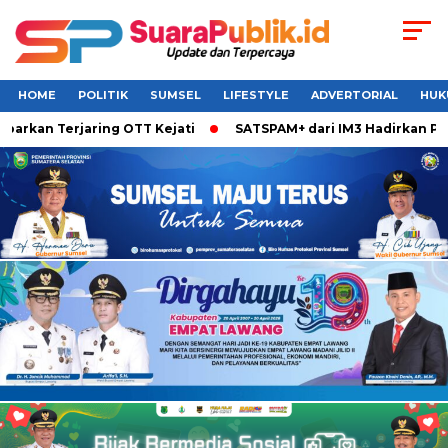
HOME
POLITIK
SUMSEL
LIFESTYLE
ADVERTORIAL
HUK
arkan Terjaring OTT Kejati
SATSPAM+ dari IM3 Hadirkan Perl